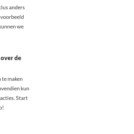
clus anders
ijvoorbeeld
n kunnen we
 over de
n te maken
Bovendien kun
acties. Start
o!