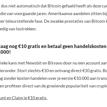
dus niet automatisch dat Bitcoin gefaald heeft als deze cy
 die van voorgaande jaren. Amerikaanse aandelen zitten b
eer teleurstellende fase. De zwakke prestaties van Bitcoi
ledig van lostrekken.
aag nog €10 gratis en betaal geen handelskosten
.000!
nieke kans met Newsbit en Bitvavo door nu een account aa
ieronder. Stort slechts €10 en ontvang direct €10 gratis. 
ng zonder kosten handelen over je eerste €10.000 aan trans
n profiteer direct van de groeiende populariteit van crypt
nt en Claim je €10 gratis.