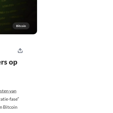
Bitcoin
ers op
isten van
atie-fase”
n Bitcoin