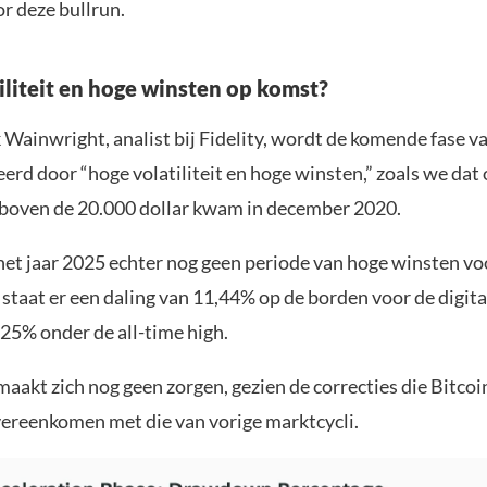
r deze bullrun.
iliteit en hoge winsten op komst?
 Wainwright, analist bij Fidelity, wordt de komende fase v
erd door “hoge volatiliteit en hoge winsten,” zoals we dat
 boven de 20.000 dollar kwam in december 2020.
het jaar 2025 echter nog geen periode van hoge winsten vo
staat er een daling van 11,44% op de borden voor de digita
25% onder de all-time high.
aakt zich nog geen zorgen, gezien de correcties die Bitco
vereenkomen met die van vorige marktcycli.