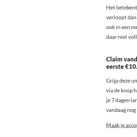
Het betekent 
verloopt dan
ook in een m
daar niet vol
Claim vand
eerste €10
Grijp deze u
via de knop h
je 7 dagen la
vandaag nog e
Maak je accou