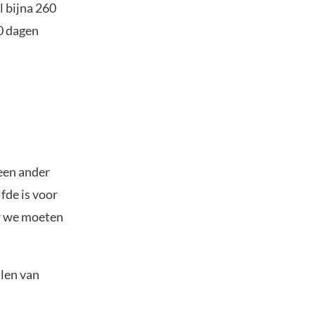
l bijna 260
80 dagen
 een ander
lfde is voor
ar we moeten
llen van