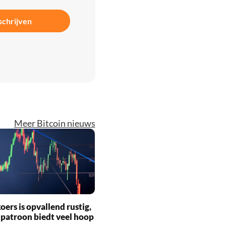
schrijven
Meer Bitcoin nieuws
oers is opvallend rustig,
 patroon biedt veel hoop