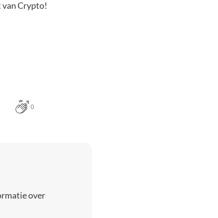
t van Crypto!
0
ormatie over