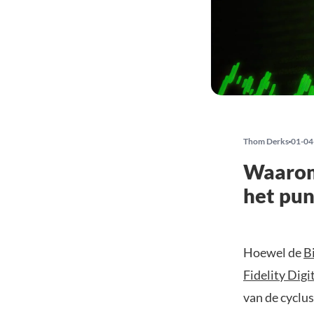
Thom Derks
01-04
Waarom 
het pun
Hoewel de
B
Fidelity Digi
van de cyclu