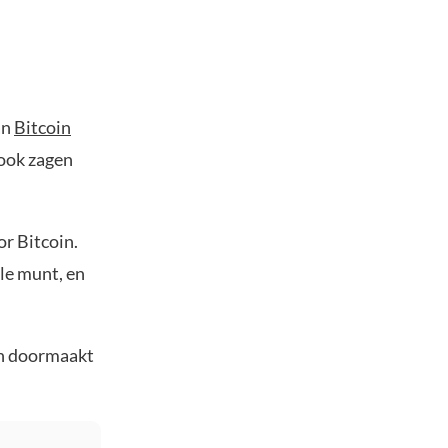
an
Bitcoin
 ook zagen
or Bitcoin.
le munt, en
in doormaakt