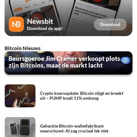
Bitcoin Nieuws
Beursgoeroe Jim Cramer verkoopt plots
zijn Bitcoins, maar de markt lacht
Crypto koersupdate: Bitcoin stijgt en breekt
uit – PUMP knalt 11% omhoog
Gehackte Bitcoin-walletfabrikant
waarschuwt: AI zag cruciaal lek niet