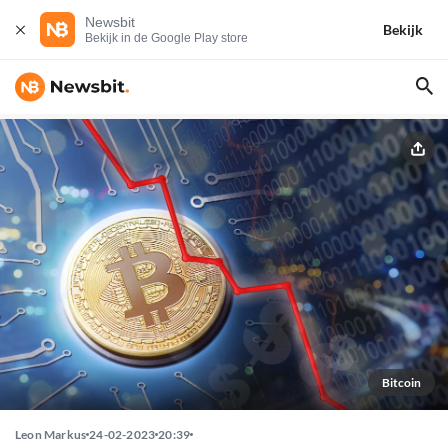
Newsbit
Bekijk
Bekijk in de Google Play store
Bitcoin
Leon Markus
24-02-2023
20:39