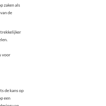
p zaken als
 van de
trekkelijker
elen.
s voor
ts de kans op
op een
dering van