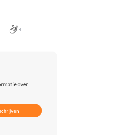
4
ormatie over
schrijven