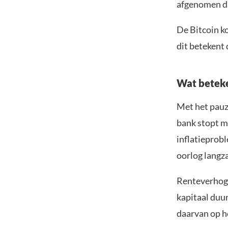
afgenomen da
De Bitcoin k
dit betekent 
Wat beteke
Met het pauz
bank stopt m
inflatieprobl
oorlog langz
Renteverhogi
kapitaal duur
daarvan op h