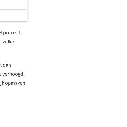
8 procent.
m zulke
lt dan
te verhoogd.
lijk opmaken