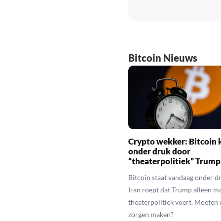
Bitcoin Nieuws
Crypto wekker: Bitcoin 
onder druk door
“theaterpolitiek” Trump
Bitcoin staat vandaag onder dr
Iran roept dat Trump alleen m
theaterpolitiek voert. Moeten
zorgen maken?