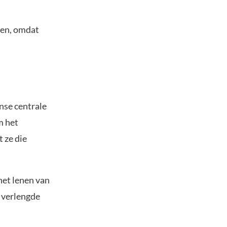
ten, omdat
nse centrale
m het
 ze die
het lenen van
t verlengde