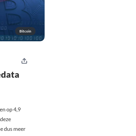
Bitcoin
iedata
en op 4,9
 deze
tie dus meer