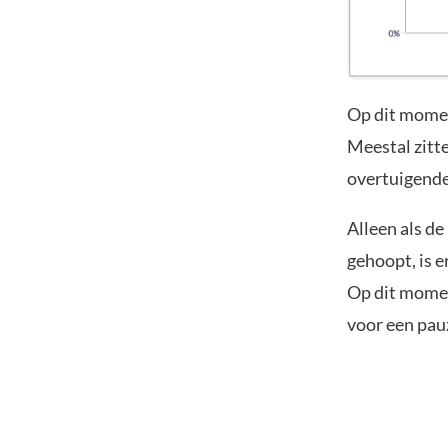
Op dit momen
Meestal zitte
overtuigende
Alleen als de
gehoopt, is e
Op dit momen
voor een pau