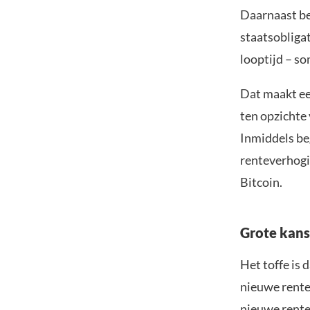
Daarnaast be
staatsobligat
looptijd – so
Dat maakt een
ten opzichte
Inmiddels be
renteverhogi
Bitcoin.
Grote kans
Het toffe is 
nieuwe rente
nieuwe rente