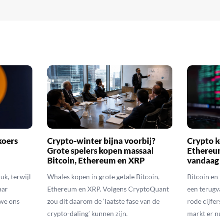
koers
Crypto-winter bijna voorbij?
Crypto k
Grote spelers kopen massaal
Ethereu
Bitcoin, Ethereum en XRP
vandaag
uk, terwijl
Whales kopen in grote getale Bitcoin,
Bitcoin en
aar
Ethereum en XRP. Volgens CryptoQuant
een terugv
 we ons
zou dit daarom de ‘laatste fase van de
rode cijfer
crypto-daling’ kunnen zijn.
markt er n