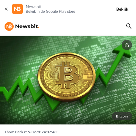
Newsbit
Bekijk
Bekijk in de Google Play store
Bitcoin
Thom Derks
15-02-2024
07:48