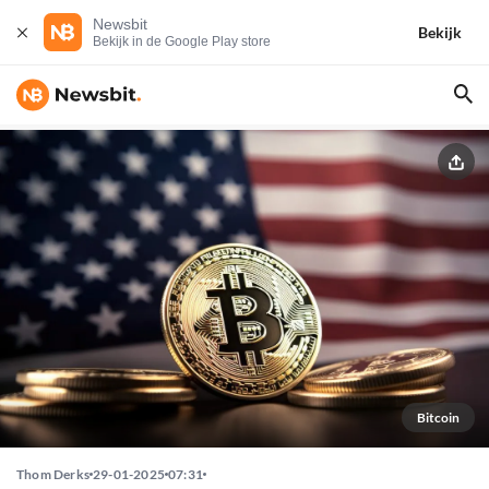
Newsbit
Bekijk
Bekijk in de Google Play store
Bitcoin
Thom Derks
29-01-2025
07:31