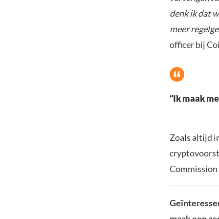
denk ik dat 
meer regelge
officer bij C
“Ik maak me 
Zoals altijd
cryptovoorst
Commission (
Geïnteressee
maak een acc