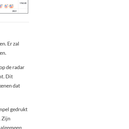
n. Er zal
en.
op de radar
t. Dit
kenen dat
mpel gedrukt
 Zijn
 algemeen