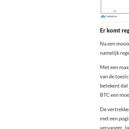
Er komt re
Na een mooie
namelijk reg
Met een maxi
van de toezi
betekent dat
BTC een moei
De vertrekke
met een pogi
vervanger, Ja