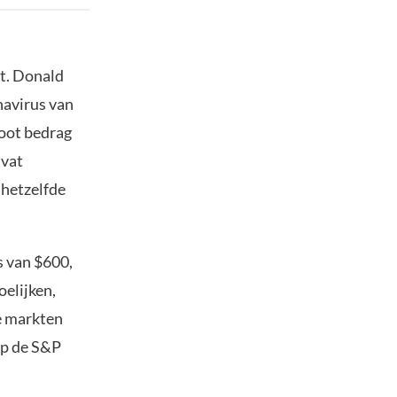
t. Donald
navirus van
root bedrag
mvat
 hetzelfde
s van $600,
oelijken,
e markten
op de S&P