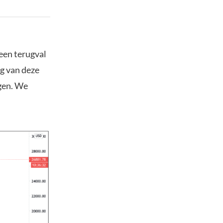
een terugval
ng van deze
jgen. We