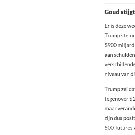
Goud stijg
Er is deze w
Trump stemde
$900 miljard
aan schulden
verschillend
niveau van di
Trump zei da
tegenover $1.
maar verande
zijn dus posi
500-futures 