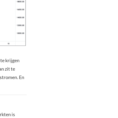
te krijgen
n zit te
s stromen. En
rkten is