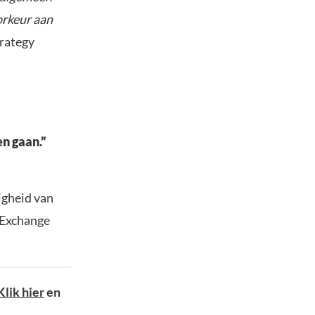
orkeur aan
trategy
en gaan.”
igheid van
 Exchange
Klik hier
en