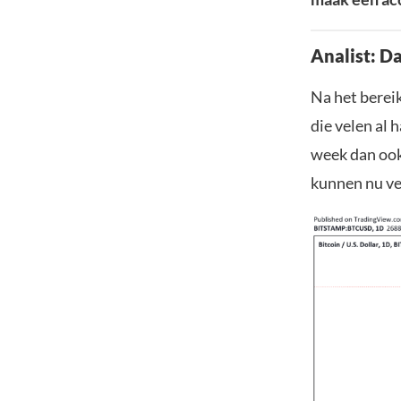
Analist: Da
Na het berei
die velen al
week dan ook 
kunnen nu ve