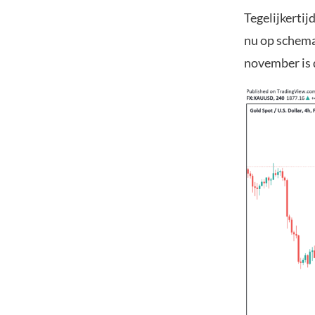
Tegelijkertij
nu op schema 
november is 