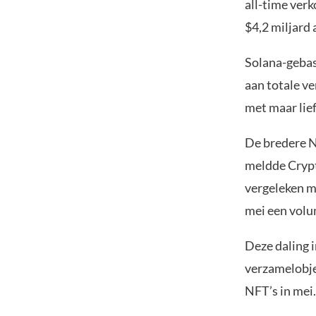
all-time verk
$4,2 miljard 
Solana-gebas
aan totale v
met maar lief
De bredere N
meldde Crypt
vergeleken me
mei een volu
Deze daling 
verzamelobje
NFT’s in mei.