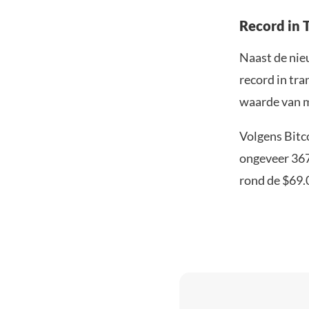
Record in 
Naast de nie
record in tr
waarde van me
Volgens Bitc
ongeveer 367
rond de $69.0