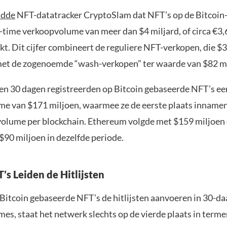
ldde
NFT-datatracker CryptoSlam dat NFT’s op de Bitcoin
l-time verkoopvolume van meer dan $4 miljard, of circa €3,
t. Dit cijfer combineert de reguliere NFT-verkopen, die $3
et de zogenoemde “wash-verkopen” ter waarde van $82 mi
pen 30 dagen registreerden op Bitcoin gebaseerde NFT’s ee
e van $171 miljoen, waarmee ze de eerste plaats innamen
olume per blockchain. Ethereum volgde met $159 miljoen
$90 miljoen in dezelfde periode.
’s Leiden de Hitlijsten
Bitcoin gebaseerde NFT’s de hitlijsten aanvoeren in 30-d
es, staat het netwerk slechts op de vierde plaats in terme