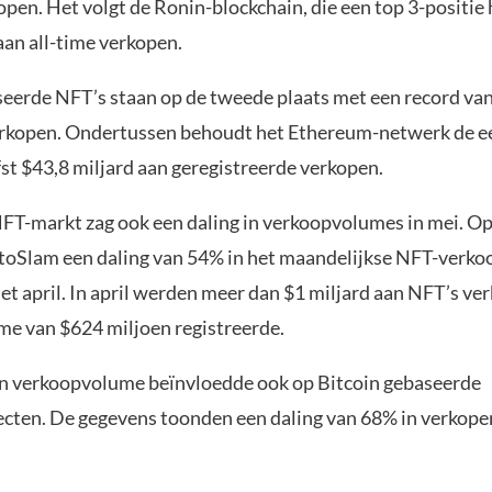
open. Het volgt de Ronin-blockchain, die een top 3-positie
aan all-time verkopen.
eerde NFT’s staan op de tweede plaats met een record van
erkopen. Ondertussen behoudt het Ethereum-netwerk de ee
st $43,8 miljard aan geregistreerde verkopen.
FT-markt zag ook een daling in verkoopvolumes in mei. Op
oSlam een daling van 54% in het maandelijkse NFT-verk
t april. In april werden meer dan $1 miljard aan NFT’s ver
me van $624 miljoen registreerde.
in verkoopvolume beïnvloedde ook op Bitcoin gebaseerde
cten. De gegevens toonden een daling van 68% in verkope