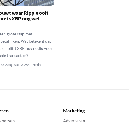
ouwt waar Ripple ooit
n: is XRP nog wel
een grote stap met
betalingen. Wat betekent dat
e en blijft XRP nog nodig voor
nale transacties?
ns
02 augustus 2026
2 – 4 min
rsen
Marketing
 koersen
Adverteren