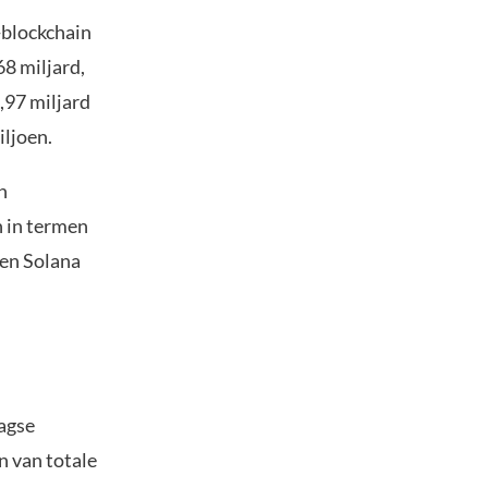
-blockchain
68 miljard,
,97 miljard
ljoen.
n
 in termen
 en Solana
aagse
n van totale