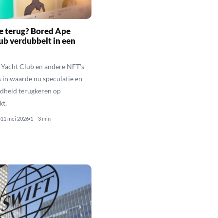
e terug? Bored Ape
ub verdubbelt in een
 Yacht Club en andere NFT’s
rs in waarde nu speculatie en
idheid terugkeren op
kt.
11 mei 2026
1 – 3 min