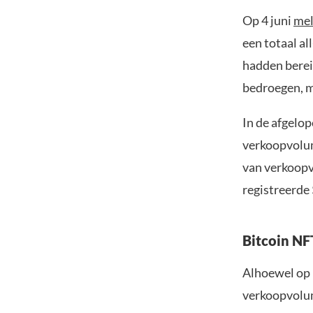
Op 4 juni
me
een totaal al
hadden bereik
bedroegen, m
In de afgelo
verkoopvolum
van verkoopv
registreerde 
Bitcoin NFT
Alhoewel op 
verkoopvolum