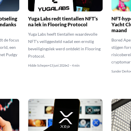
otseling
Yuga Labs redt tientallen NFT’s
NFT-hyp
ondanks
na lek in Flooring Protocol
Yacht Cl
maand
Yuga Labs heeft tientallen waardevolle
t de focus
Bored Ape
NFT’s veiliggesteld nadat een ernstig
orld, een
stijgen fo
beveiligingslek werd ontdekt in Flooring
 het Pudgy
risicobere
Protocol.
cryptomar
Hidde Scheper
13 juni 2026
2 – 4 min
Sander Derks