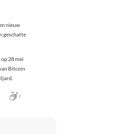
een nieuw
en geschatte
 op 28 mei
van Bitcoin
ljard.
2