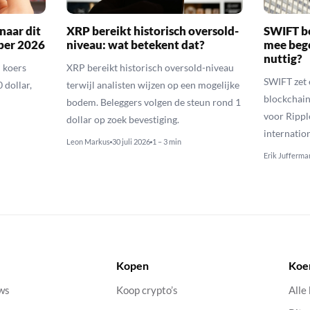
naar dit
XRP bereikt historisch oversold-
SWIFT b
ber 2026
niveau: wat betekent dat?
mee bego
nuttig?
 koers
XRP bereikt historisch oversold-niveau
SWIFT zet 
 dollar,
terwijl analisten wijzen op een mogelijke
blockchain
bodem. Beleggers volgen de steun rond 1
voor Rippl
dollar op zoek bevestiging.
internatio
Leon Markus
30 juli 2026
1 – 3 min
Erik Jufferma
Kopen
Koe
uws
Koop crypto’s
Alle