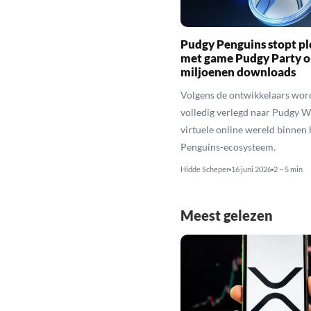
Pudgy Penguins stopt pl
met game Pudgy Party 
miljoenen downloads
Volgens de ontwikkelaars word
volledig verlegd naar Pudgy W
virtuele online wereld binnen
Penguins-ecosysteem.
Hidde Scheper
16 juni 2026
2 – 5 min
Meest gelezen