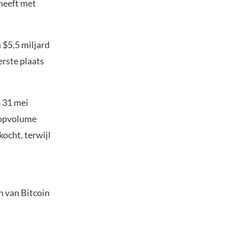
 heeft met
 $5,5 miljard
rste plaats
 31 mei
oopvolume
kocht, terwijl
n van Bitcoin