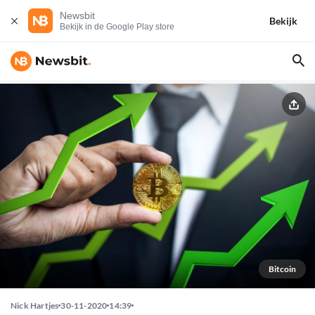
Newsbit
Bekijk
Bekijk in de Google Play store
Bitcoin
Nick Hartjes
30-11-2020
14:39