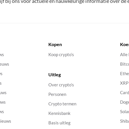
ijf bij ons voor actuele en nauwkeurige informatie over de 
Kopen
Koe
uws
Koop crypto’s
Alle
ieuws
Bitc
ws
Eth
Uitleg
s
XRP
Over crypto’s
euws
Car
Personen
uws
Dog
Crypto termen
uws
Sola
Kennisbank
nieuws
Shib
Basis uitleg