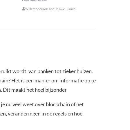
Willem Spork
01 april 2026
1 - 3 min
ebruikt wordt, van banken tot ziekenhuizen.
hain? Het is een manier om informatie op te
. Dit maakt het heel bijzonder.
je nu veel weet over blockchain of net
ken, veranderingen in de regels en hoe