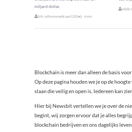
miljard dollar.
Hidde 
Erik Juffermans
06 april 2026
2 - 4 min
Blockchain is meer dan alleen de basis voo
Op deze pagina houden we je op de hoogte v
slaan die veilig en open is. Iedereen kan z
Hier bij Newsbit vertellen we je over de ni
begint, wij zorgen ervoor dat je alles begr
blockchain bedrijven en ons dagelijks leve