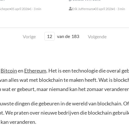
Scheper
05 april 2026
1 - 3 min
Erik Juffermans
03 april 2026
1 - 3 min
12
van de
183
Vorige
Volgende
r
Bitcoin
en
Ethereum
. Het is een technologie die overal g
an alles wat met blockchain te maken heeft. Wat is blockc
ien wat er gebeurt, maar niemand kan het zomaar veranderen
euwste dingen die gebeuren in de wereld van blockchain. Of 
ijpt. We praten over nieuwe bedrijven die blockchain gebrui
n kan veranderen.