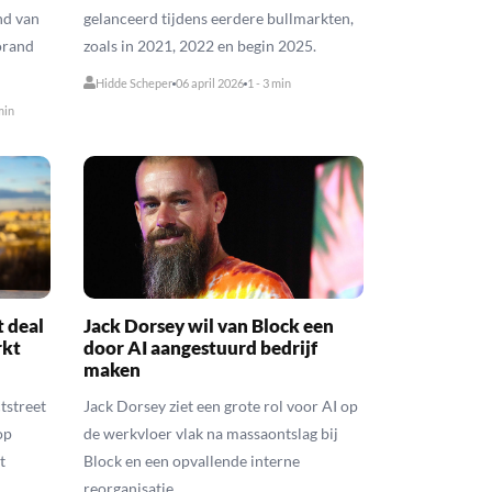
nd van
gelanceerd tijdens eerdere bullmarkten,
orand
zoals in 2021, 2022 en begin 2025.
Hidde Scheper
06 april 2026
1 - 3 min
min
t deal
Jack Dorsey wil van Block een
rkt
door AI aangestuurd bedrijf
maken
tstreet
Jack Dorsey ziet een grote rol voor AI op
op
de werkvloer vlak na massaontslag bij
t
Block en een opvallende interne
reorganisatie.