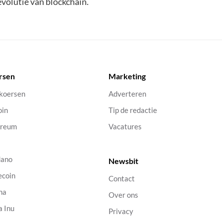
evolutie van blockchain.
rsen
Marketing
 koersen
Adverteren
oin
Tip de redactie
ereum
Vacatures
dano
Newsbit
ecoin
Contact
na
Over ons
a Inu
Privacy