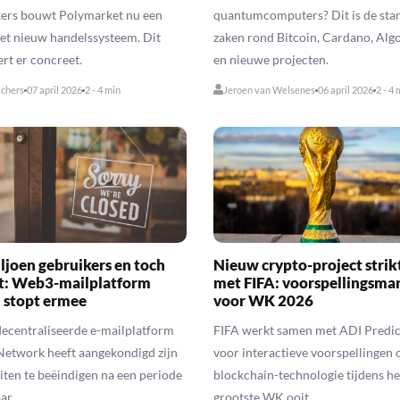
kers bouwt Polymarket nu een
quantumcomputers? Dit is de sta
et nieuw handelssysteem. Dit
zaken rond Bitcoin, Cardano, Alg
rt er concreet.
en nieuwe projecten.
lchers
07 april 2026
2 - 4 min
Jeroen van Welsenes
06 april 2026
2 - 4 
iljoen gebruikers en toch
Nieuw crypto-project strik
iet: Web3-mailplatform
met FIFA: voorspellingsma
 stopt ermee
voor WK 2026
ecentraliseerde e-mailplatform
FIFA werkt samen met ADI Predic
Network heeft aangekondigd zijn
voor interactieve voorspellingen 
eiten te beëindigen na een periode
blockchain-technologie tijdens he
ar.
grootste WK ooit.