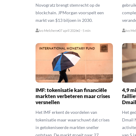
Novogratz brengt stemrecht op de
gebrui
blockchain. JPMorgan voorspelt een
comple
markt van $13 biljoen in 2030.
verande
Ivo Melchers
07 april 2026
2 - 5 min
Ivo Me
IMF: tokenisatie kan financiële
4,9 m
markten verbeteren maar crises
faill
versnellen
Dmail
Het IMF erkent de voordelen van
Het ged
tokenisatie maar waarschuwt dat crises
Dmail 
in getokeniseerde markten sneller
activit
ontstaan. De markt groeit naar 27
van 5 ja