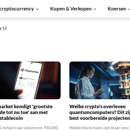
cryptocurrency
Kopen & Verkopen
Koersen
a 12
arket kondigt 'grootste
Welke crypto's overleven
de tot nu toe' aan met
quantumcomputers? Dit zi
 stablecoin
best voorbereide projecten
2 miljard aan volume en 700.000
Welke blockchains zijn klaar voor