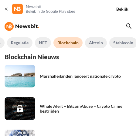
Newsbit
Bekijk
Bekijk in de Google Play store
n
Regulatie
NFT
Blockchain
Altcoin
Stablecoin
Blockchain Nieuws
Marshalleilanden lanceert nationale crypto
Whale Alert + BitcoinAbuse = Crypto Crime
bestrijden