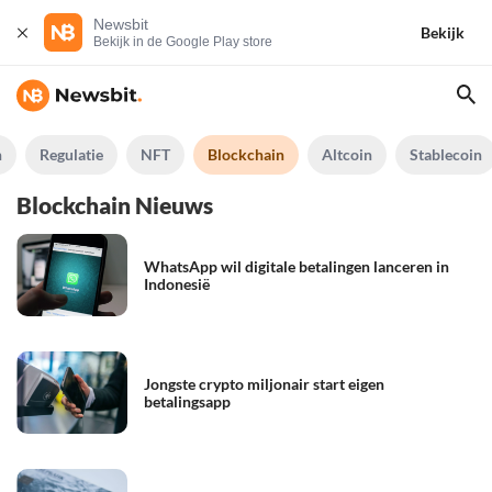
Newsbit
Bekijk
Bekijk in de Google Play store
n
Regulatie
NFT
Blockchain
Altcoin
Stablecoin
Blockchain Nieuws
WhatsApp wil digitale betalingen lanceren in
Indonesië
Jongste crypto miljonair start eigen
betalingsapp