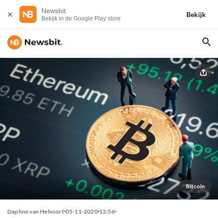
Newsbit
Bekijk
Bekijk in de Google Play store
Bitcoin
Daphne van Helvoort
05-11-2020
12:56