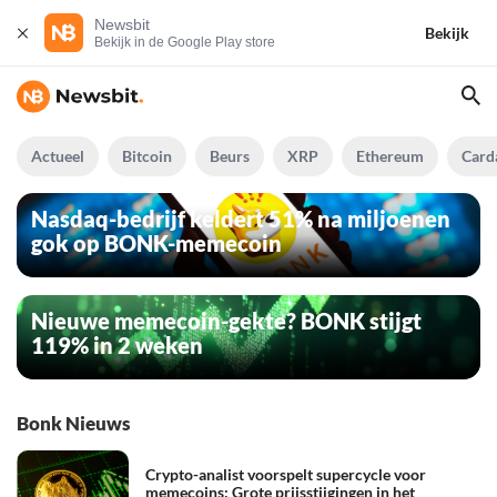
Newsbit
Bekijk
Bekijk in de Google Play store
Actueel
Bitcoin
Beurs
XRP
Ethereum
Card
Nasdaq-bedrijf keldert 51% na miljoenen
gok op BONK-memecoin
Nieuwe memecoin-gekte? BONK stijgt
119% in 2 weken
Bonk Nieuws
Crypto-analist voorspelt supercycle voor
memecoins: Grote prijsstijgingen in het