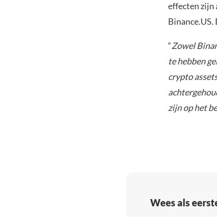
effecten zij
Binance.US. 
“
Zowel Binan
te hebben ge
crypto asset
achtergehoud
zijn op het b
Wees als eerst