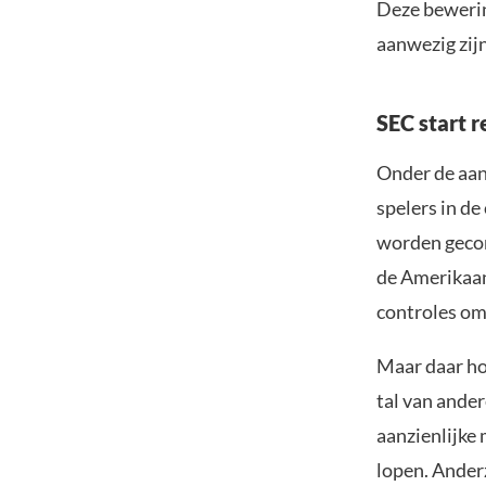
Deze bewerin
aanwezig zij
SEC start 
Onder de aan
spelers in d
worden gecon
de Amerikaan
controles om
Maar daar ho
tal van ande
aanzienlijke
lopen. Anderz