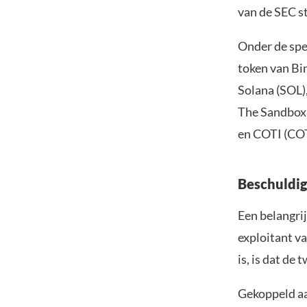
van de SEC s
Onder de spe
token van Bin
Solana (SOL)
The Sandbox 
en COTI (COT
Beschuldig
Een belangri
exploitant v
is, is dat de
Gekoppeld aa