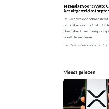
Tegenslag voor crypto:
Act uitgesteld tot sept
De Amerikaanse Senaat stemt 
september over de CLARITY A
Onenigheid over Trumps cryp
houdt de wet tegen.
Leon Markus
één uur geleden
2 – 4 min
Meest gelezen