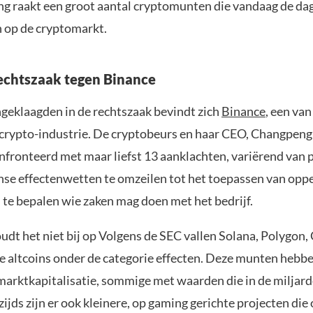
g raakt een groot aantal cryptomunten die vandaag de da
n op de cryptomarkt.
rechtszaak tegen Binance
geklaagden in de rechtszaak bevindt zich
Binance
, een van
e crypto-industrie. De cryptobeurs en haar CEO, Changpeng
fronteerd met maar liefst 13 aanklachten, variërend van
se effectenwetten te omzeilen tot het toepassen van opp
 te bepalen wie zaken mag doen met het bedrijf.
udt het niet bij op Volgens de SEC vallen Solana, Polygon,
re altcoins onder de categorie effecten. Deze munten hebbe
 marktkapitalisatie, sommige met waarden die in de miljard
ijds zijn er ook kleinere, op gaming gerichte projecten die