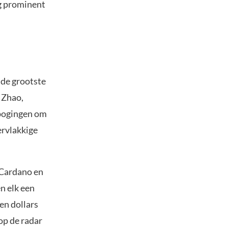
g prominent
 de grootste
 Zhao,
 pogingen om
ervlakkige
 Cardano en
n elk een
en dollars
 op de radar