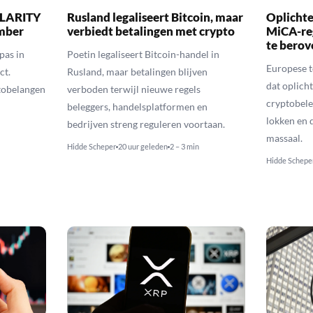
 CLARITY
Rusland legaliseert Bitcoin, maar
Oplichte
ember
verbiedt betalingen met crypto
MiCA-re
te berov
pas in
Poetin legaliseert Bitcoin-handel in
Europese 
ct.
Rusland, maar betalingen blijven
dat oplic
tobelangen
verboden terwijl nieuwe regels
cryptobele
beleggers, handelsplatformen en
lokken en d
bedrijven streng reguleren voortaan.
massaal.
Hidde Scheper
20 uur geleden
2 – 3 min
Hidde Schepe