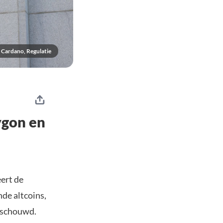
Cardano, Regulatie
ygon en
ert de
de altcoins,
eschouwd.