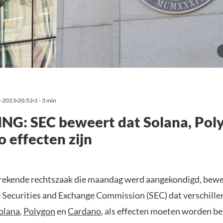
-2023
20:52
1 - 3 min
NG: SEC beweert dat Solana, Pol
 effecten zijn
rekende rechtszaak die maandag werd aangekondigd, bewe
Securities and Exchange Commission (SEC) dat verschillen
olana
,
Polygon
en
Cardano
, als effecten moeten worden b