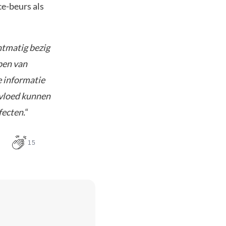
ce-beurs als
htmatig bezig
pen van
e informatie
nvloed kunnen
fecten.
“
15