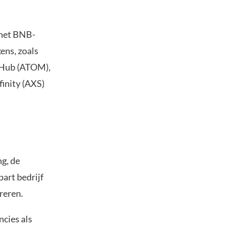
 het BNB-
ens, zoals
s Hub (ATOM),
inity (AXS)
g, de
art bedrijf
treren.
cies als