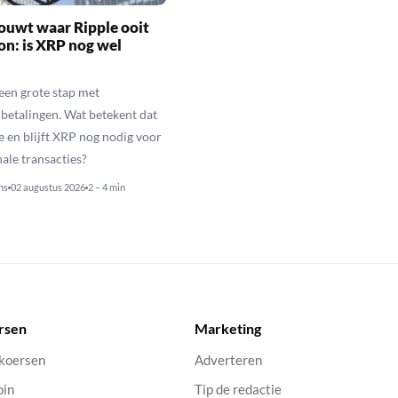
ouwt waar Ripple ooit
n: is XRP nog wel
een grote stap met
betalingen. Wat betekent dat
e en blijft XRP nog nodig voor
nale transacties?
ns
02 augustus 2026
2 – 4 min
rsen
Marketing
 koersen
Adverteren
oin
Tip de redactie