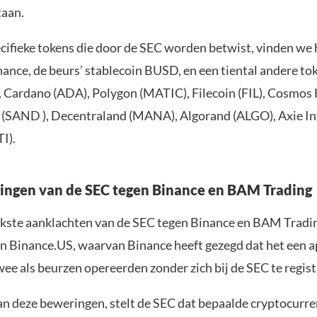
taan.
cifieke tokens die door de SEC worden betwist, vinden we
ance, de beurs’ stablecoin BUSD, en een tiental andere tok
, Cardano (ADA), Polygon (MATIC), Filecoin (FIL), Cosmo
(SAND ), Decentraland (MANA), Algorand (ALGO), Axie Inf
I).
ingen van de SEC tegen Binance en BAM Trading
jkste aanklachten van de SEC tegen Binance en BAM Tradin
an Binance.US, waarvan Binance heeft gezegd dat het een ap
 twee als beurzen opereerden zonder zich bij de SEC te regis
n deze beweringen, stelt de SEC dat bepaalde cryptocurren