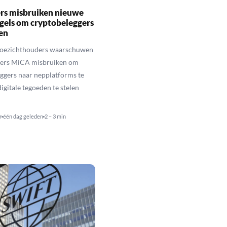
rs misbruiken nieuwe
gels om cryptobeleggers
en
toezichthouders waarschuwen
hters MiCA misbruiken om
ggers naar nepplatforms te
igitale tegoeden te stelen
r
één dag geleden
2 – 3 min