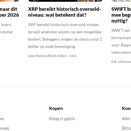
naar dit
XRP bereikt historisch oversold-
SWIFT b
ber 2026
niveau: wat betekent dat?
mee bego
nuttig?
 koers
XRP bereikt historisch oversold-niveau
SWIFT zet 
 dollar,
terwijl analisten wijzen op een mogelijke
blockchain
bodem. Beleggers volgen de steun rond 1
voor Rippl
dollar op zoek bevestiging.
internatio
Leon Markus
30 juli 2026
1 – 3 min
Erik Jufferma
Kopen
Koe
uws
Koop crypto’s
Alle
ieuws
Bitc