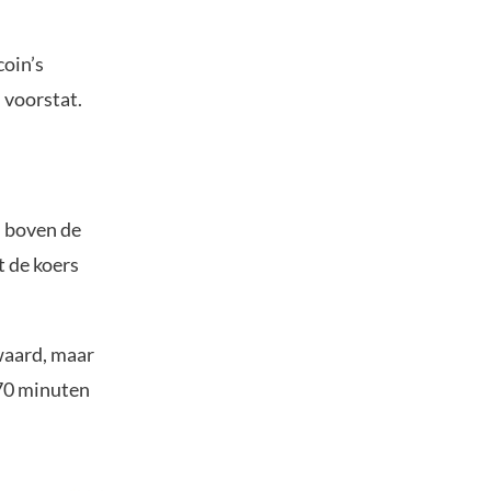
coin’s
 voorstat.
n boven de
t de koers
waard, maar
 70 minuten