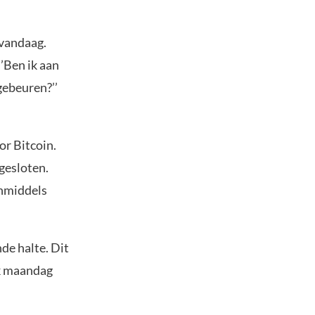
 vandaag.
‘’Ben ik aan
 gebeuren?’’
or Bitcoin.
gesloten.
inmiddels
nde halte. Dit
ek maandag