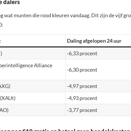
e dalers
og wat munten die rood kleuren vandaag. Dit zijn de vijf gr
0:
t
Daling afgelopen 24 uur
)
-6,33 procent
uperintelligence Alliance
-6,30 procent
PAXG)
-4,97 procent
 (XAUt)
-4,93 procent
TAO)
-3,77 procent