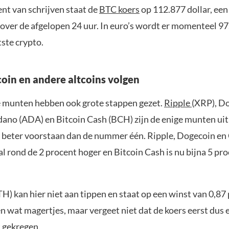
t van schrijven staat de
BTC koers
op 112.877 dollar, een 
 over de afgelopen 24 uur. In euro’s wordt er momenteel 9
ste crypto.
oin en andere altcoins volgen
 munten hebben ook grote stappen gezet.
Ripple
(XRP), D
ano (ADA) en Bitcoin Cash (BCH) zijn de enige munten uit 
t beter voorstaan dan de nummer één. Ripple, Dogecoin e
l rond de 2 procent hoger en Bitcoin Cash is nu bijna 5 pr
) kan hier niet aan tippen en staat op een winst van 0,87
en wat magertjes, maar vergeet niet dat de koers eerst dus
t gekregen.