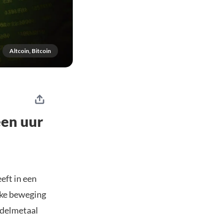
Altcoin, Bitcoin
een uur
eft in een
jke beweging
edelmetaal