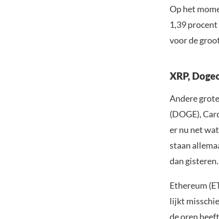
Op het momen
1,39 procent
voor de groot
XRP, Dogec
Andere grote
(DOGE), Card
er nu net wa
staan allemaa
dan gisteren.
Ethereum (ETH
lijkt misschi
de oren heef