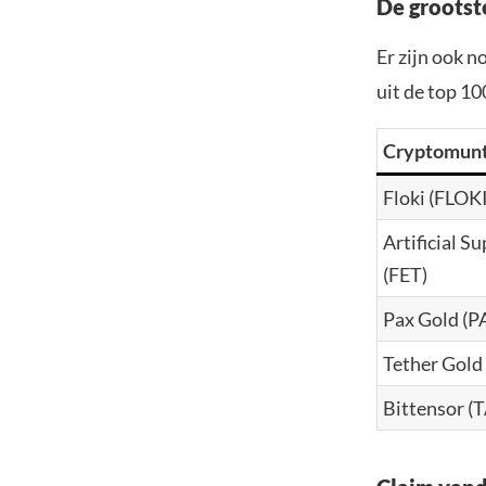
De grootst
Er zijn ook n
uit de top 10
Cryptomun
Floki (FLOKI
Artificial S
(FET)
Pax Gold (
Tether Gold
Bittensor (