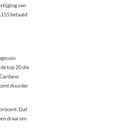
stijging van
7.155 betaald
ogecoin
de top 20 die
n Cardano
ocent duurder
 procent. Dat
 een draai om