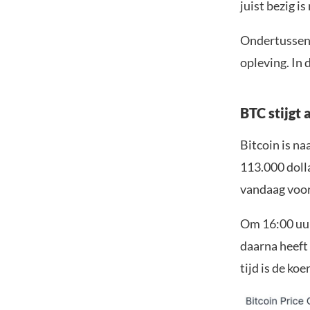
juist bezig i
Ondertussen 
opleving. In 
BTC stijgt 
Bitcoin is n
113.000 doll
vandaag voor
Om 16:00 uur
daarna heeft
tijd is de k