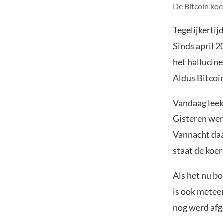
De Bitcoin koe
Tegelijkertij
Sinds april 2
het hallucine
Aldus
Bitcoi
Vandaag leek 
Gisteren werd
Vannacht daa
staat de koe
Als het nu bo
is ook metee
nog werd af