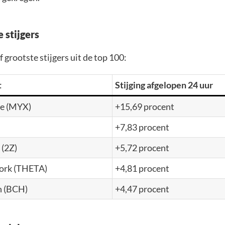
 stijgers
jf grootste stijgers uit de top 100:
t
Stijging afgelopen 24 uur
e (MYX)
+15,69 procent
+7,83 procent
(2Z)
+5,72 procent
ork (THETA)
+4,81 procent
h (BCH)
+4,47 procent