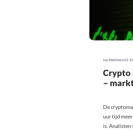
Ivo Melchers
21-1
Crypto 
– markt
De cryptomark
uur tijd mee
is. Analisten