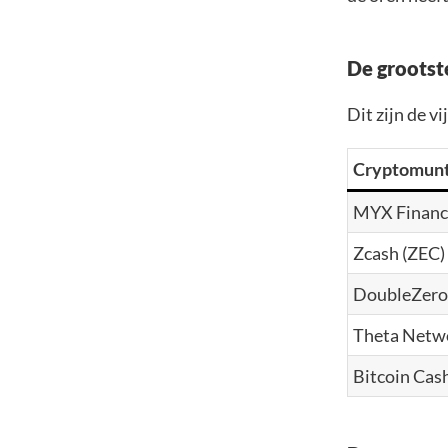
De grootste
Dit zijn de vi
Cryptomun
MYX Financ
Zcash (ZEC)
DoubleZero 
Theta Netw
Bitcoin Cas