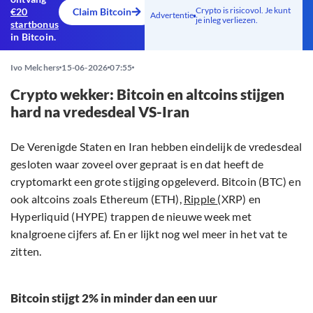
Crypto is risicovol. Je kunt
€20
Claim Bitcoin
Advertentie
je inleg verliezen.
startbonus
in Bitcoin.
Ivo Melchers
15-06-2026
07:55
Crypto wekker: Bitcoin en altcoins stijgen
hard na vredesdeal VS-Iran
De Verenigde Staten en Iran hebben eindelijk de vredesdeal
gesloten waar zoveel over gepraat is en dat heeft de
cryptomarkt een grote stijging opgeleverd. Bitcoin (BTC) en
ook altcoins zoals Ethereum (ETH),
Ripple
(XRP) en
Hyperliquid (HYPE) trappen de nieuwe week met
knalgroene cijfers af. En er lijkt nog wel meer in het vat te
zitten.
Bitcoin stijgt 2% in minder dan een uur