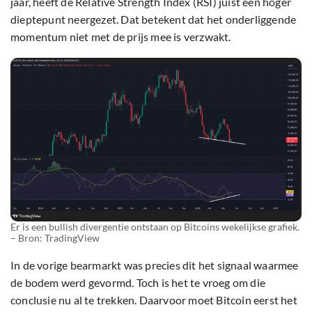
jaar, heeft de Relative Strength Index (RSI) juist een hoger
dieptepunt neergezet. Dat betekent dat het onderliggende
momentum niet met de prijs mee is verzwakt.
Er is een bullish divergentie ontstaan op Bitcoins wekelijkse grafiek.
– Bron: TradingView
In de vorige bearmarkt was precies dit het signaal waarmee
de bodem werd gevormd. Toch is het te vroeg om die
conclusie nu al te trekken. Daarvoor moet Bitcoin eerst het