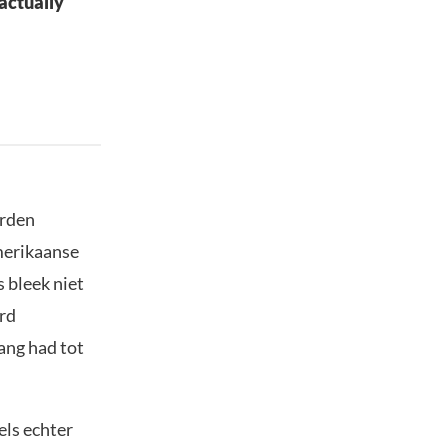
 actually
orden
merikaanse
 bleek niet
ord
ang had tot
ls echter