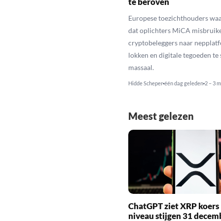
te beroven
Europese toezichthouders wa
dat oplichters MiCA misbruik
cryptobeleggers naar nepplatf
lokken en digitale tegoeden te 
massaal.
Hidde Scheper
één dag geleden
2 – 3 m
Meest gelezen
ChatGPT ziet XRP koers 
niveau stijgen 31 decem