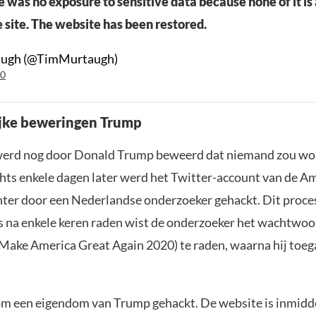
e was no exposure to sensitive data because none of it is
e site. The website has been restored.
augh (@TimMurtaugh)
20
jke beweringen Trump
 werd nog door Donald Trump beweerd dat niemand zou w
chts enkele dagen later werd het Twitter-account van de A
hter door een Nederlandse onderzoeker gehackt. Dit proces
hts na enkele keren raden wist de onderzoeker het wachtwo
Make America Great Again 2020) te raden, waarna hij toeg
m een eigendom van Trump gehackt. De website is inmidde