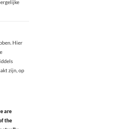
ergelijke
ebben. Hier
e
iddels
akt zijn, op
e are
of the