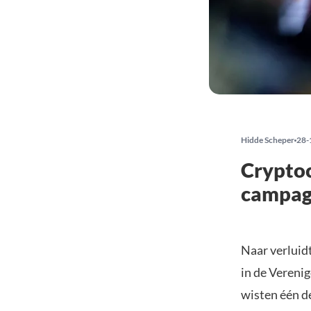
Hidde Scheper
28-
Crypto
campag
Naar verluid
in de Verenig
wisten één d