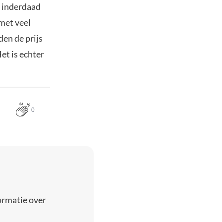
r inderdaad
 met veel
en de prijs
et is echter
0
ormatie over