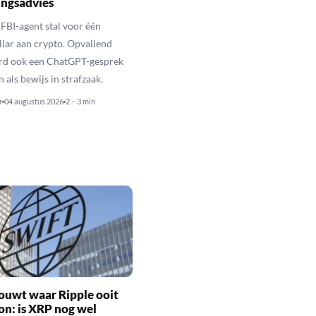
ingsadvies
FBI-agent stal voor één
llar aan crypto. Opvallend
rd ook een ChatGPT-gesprek
als bewijs in strafzaak.
r
04 augustus 2026
2 – 3 min
ouwt waar Ripple ooit
n: is XRP nog wel