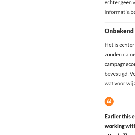
echter geen 
informatie b
Onbekend o
Het is echter
zouden namel
campagnecomm
bevestigd. Vo
wat voor wij
Earlier this
working with