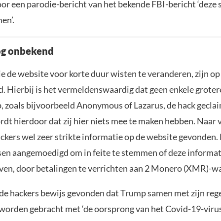
r een parodie-bericht van het bekende FBI-bericht ‘deze si
en’.
og onbekend
ie de website voor korte duur wisten te veranderen, zijn o
. Hierbij is het vermeldenswaardig dat geen enkele groter
, zoals bijvoorbeeld Anonymous of Lazarus, de hack geclai
dt hierdoor dat zij hier niets mee te maken hebben. Naar 
ckers wel zeer strikte informatie op de website gevonden.
n aangemoedigd om in feite te stemmen of deze informati
en, door betalingen te verrichten aan 2 Monero (XMR)-wa
s de hackers bewijs gevonden dat Trump samen met zijn rege
worden gebracht met ‘de oorsprong van het Covid-19-virus