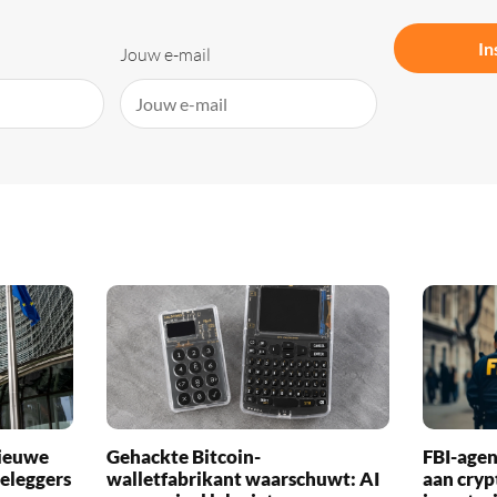
In
Jouw e-mail
nieuwe
Gehackte Bitcoin-
FBI-agen
eleggers
walletfabrikant waarschuwt: AI
aan cry