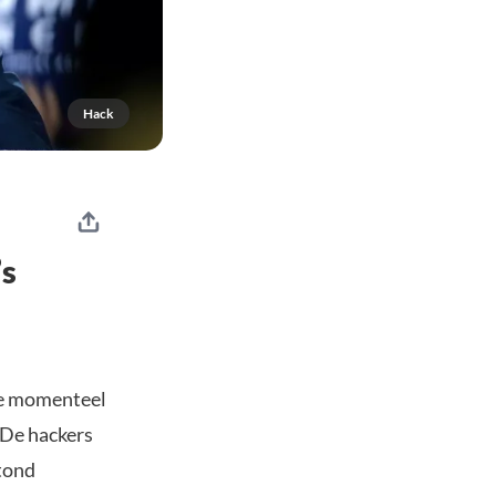
Hack
’s
ie momenteel
. De hackers
stond