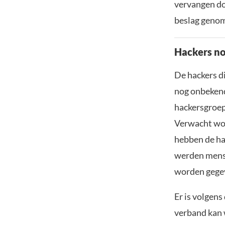
vervangen doo
beslag genom
Hackers n
De hackers d
nog onbekend
hackersgroep
Verwacht wor
hebben de ha
werden mense
worden gegev
Er is volgen
verband kan 