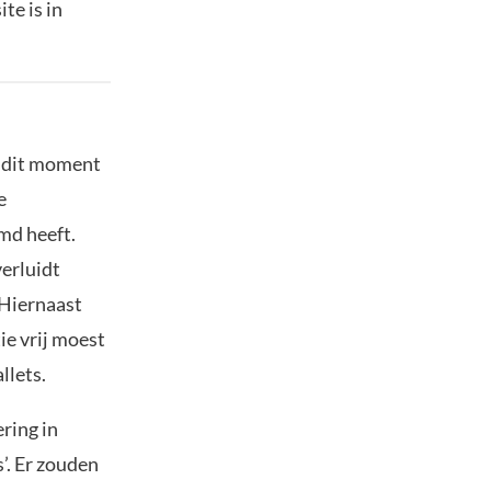
te is in
p dit moment
e
md heeft.
verluidt
 Hiernaast
e vrij moest
llets.
ring in
’. Er zouden