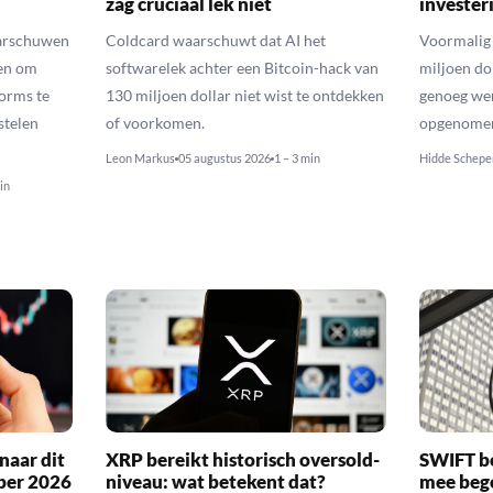
zag cruciaal lek niet
invester
arschuwen
Coldcard waarschuwt dat AI het
Voormalig 
en om
softwarelek achter een Bitcoin-hack van
miljoen do
orms te
130 miljoen dollar niet wist te ontdekken
genoeg we
stelen
of voorkomen.
opgenomen 
Leon Markus
05 augustus 2026
1 – 3 min
Hidde Schepe
in
naar dit
XRP bereikt historisch oversold-
SWIFT b
ber 2026
niveau: wat betekent dat?
mee bego