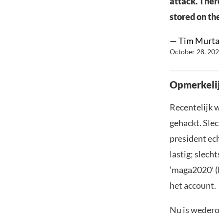
attack. Ther
stored on th
— Tim Murt
October 28, 20
Opmerkeli
Recentelijk
gehackt. Sle
president ec
lastig; slec
‘maga2020’ (
het account.
Nu is wedero