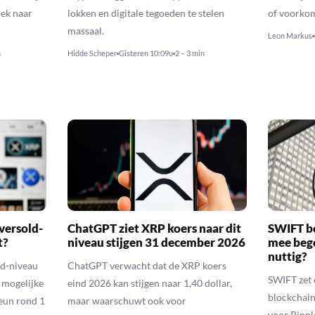
ek naar
lokken en digitale tegoeden te stelen
of voorko
massaal.
Leon Markus
n
Hidde Scheper
Gisteren 10:09u
2 – 3 min
versold-
ChatGPT ziet XRP koers naar dit
SWIFT b
t?
niveau stijgen 31 december 2026
mee bego
nuttig?
ld-niveau
ChatGPT verwacht dat de XRP koers
SWIFT zet 
n mogelijke
eind 2026 kan stijgen naar 1,40 dollar,
blockchain
eun rond 1
maar waarschuwt ook voor
voor Rippl