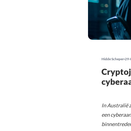
Hidde Scheper
29-
Cryptoj
cyberaa
In Australië 
een cyberaan
binnentreden