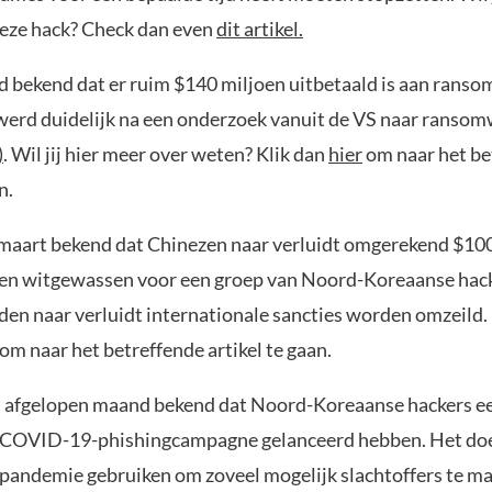
eze hack? Check dan even
dit artikel.
d bekend dat er ruim $140 miljoen uitbetaald is aan rans
 werd duidelijk na een onderzoek vanuit de VS naar ranso
)
. Wil jij hier meer over weten? Klik dan
hier
om naar het be
n.
maart bekend dat Chinezen naar verluidt omgerekend $10
en witgewassen voor een groep van Noord-Koreaanse hack
en naar verluidt internationale sancties worden omzeild
om naar het betreffende artikel te gaan.
d afgelopen maand bekend dat Noord-Koreaanse hackers e
 COVID-19-phishingcampagne gelanceerd hebben. Het do
pandemie gebruiken om zoveel mogelijk slachtoffers te m