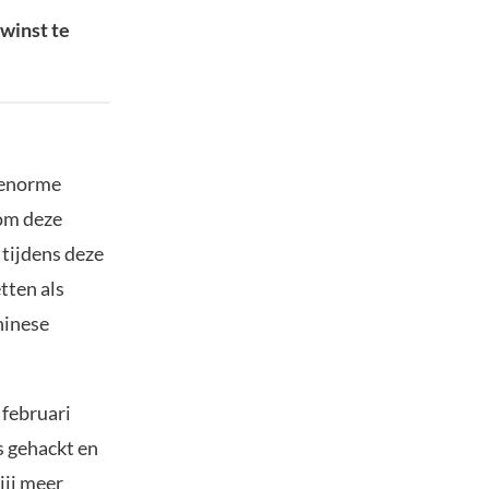
winst te
e enorme
dom deze
tijdens deze
tten als
hinese
 februari
s gehackt en
jij meer