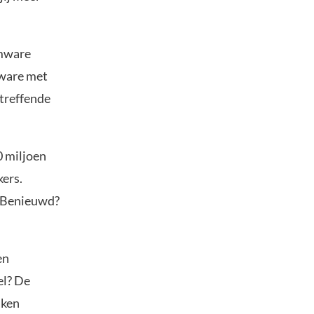
omware
mware met
treffende
0 miljoen
ers.
. Benieuwd?
en
el? De
aken