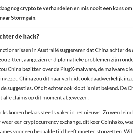
aag nog crypto te verhandelen en mis nooit een kans om 
naar Stormgain
.
achter de hack?
unctionarissen in Australië suggereren dat China achter d
zou zitten, aangezien er diplomatieke problemen zijn ron
zou China bezitten over de PlugX-malware, de malware die 
 ingezet. China zou dit naar verluidt ook daadwerkelijk inze
de suggesties. Of dit echter ook klopt is niet bekend. De C
ft alle claims op dit moment afgewezen.
acks komen helaas steeds vaker in het nieuws. Zo werd eind
r weer een cryptocurrency exchange, dit keer Coinhako, wa
ames voor een bepaalde tijd heeft moeten stopzetten. Wil 