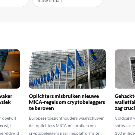
 vaker
Oplichters misbruiken nieuwe
Gehackte
ysiek
MiCA-regels om cryptobeleggers
walletfa
te beroven
zag cruci
r doelwit
Europese toezichthouders waarschuwen
Coldcard 
erwijl
dat oplichters MiCA misbruiken om
softwarele
wereldwijd
cryptobeleggers naar nepplatforms te
130 miljoe