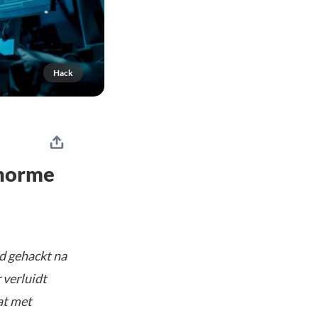
Hack
enorme
nd gehackt na
 verluidt
at met