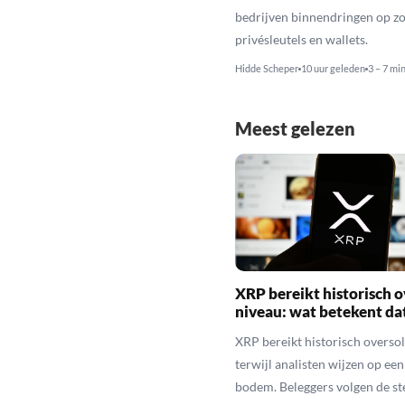
bedrijven binnendringen op zo
privésleutels en wallets.
Hidde Scheper
10 uur geleden
3 – 7 mi
Meest gelezen
XRP bereikt historisch o
niveau: wat betekent da
XRP bereikt historisch overso
terwijl analisten wijzen op ee
bodem. Beleggers volgen de st