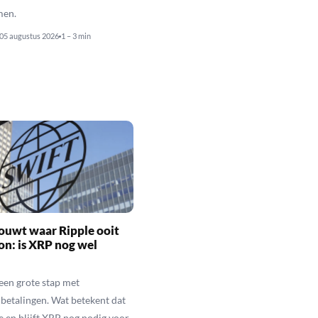
men.
05 augustus 2026
1 – 3 min
ouwt waar Ripple ooit
n: is XRP nog wel
een grote stap met
betalingen. Wat betekent dat
e en blijft XRP nog nodig voor