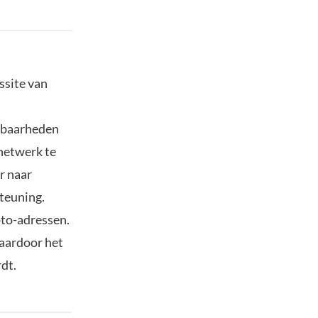
ssite van
tsbaarheden
 netwerk te
r naar
steuning.
pto-adressen.
waardoor het
rdt.