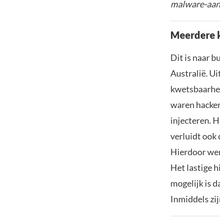
malware-aanv
Meerdere 
Dit is naar 
Australië. Ui
kwetsbaarhed
waren hacker
injecteren. 
verluidt ook
Hierdoor wer
Het lastige h
mogelijk is d
Inmiddels zi