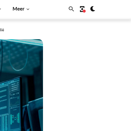
Meer
lië