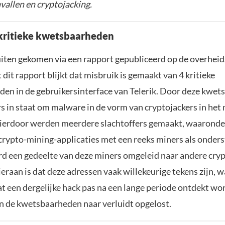
allen en cryptojacking.
kritieke kwetsbaarheden
buiten gekomen via een rapport gepubliceerd op de overheid
t dit rapport blijkt dat misbruik is gemaakt van 4 kritieke
en in de gebruikersinterface van Telerik. Door deze kwe
s in staat om malware in de vorm van cryptojackers in het
Hierdoor werden meerdere slachtoffers gemaakt, waaronde
 crypto-mining-applicaties met een reeks miners als onder
d een gedeelte van deze miners omgeleid naar andere cry
ieraan is dat deze adressen vaak willekeurige tekens zijn, 
at een dergelijke hack pas na een lange periode ontdekt wo
jn de kwetsbaarheden naar verluidt opgelost.