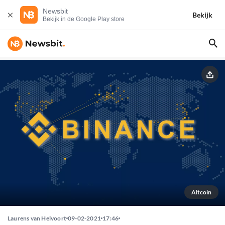
Newsbit
Bekijk
Bekijk in de Google Play store
Altcoin
Laurens van Helvoort
09-02-2021
17:46