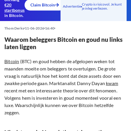
Crypto is risicovol. Je kunt
€20
Claim Bitcoin
Advertentie
je inleg verliezen.
startbonus
in Bitcoin.
Thom Derks
11-06-2026
16:40
Waarom beleggers Bitcoin en goud nu links
laten liggen
Bitcoin
(BTC) en goud hebben de afgelopen weken tot
maanden moeite om beleggers te overtuigen. De grote
vraag is natuurlijk hoe het komt dat deze assets door een
zwakke periode gaan. Marktanalist Danny Dayan
kwam
recent met een interessante theorie over dit fenomeen.
Volgens hem is investeren in goud momenteel vooral een
luxe. Waarschijnlijk kunnen we over Bitcoin hetzelfde
zeggen.