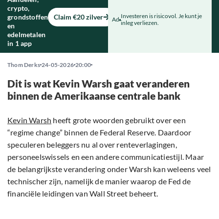
crypto,
Investeren is risicovol. Je kunt je
grondstoffen
Claim €20 zilver
Ad
inleg verliezen.
en
edelmetalen
in 1 app
Thom Derks
24-05-2026
20:00
Dit is wat Kevin Warsh gaat veranderen
binnen de Amerikaanse centrale bank
Kevin Warsh
heeft grote woorden gebruikt over een
“regime change” binnen de Federal Reserve. Daardoor
speculeren beleggers nu al over renteverlagingen,
personeelswissels en een andere communicatiestijl. Maar
de belangrijkste verandering onder Warsh kan weleens veel
technischer zijn, namelijk de manier waarop de Fed de
financiële leidingen van Wall Street beheert.