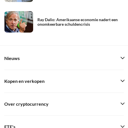
Ray Dalio: Amerikaanse economie nadert een
onomkeerbare schuldencrisis
Nieuws
Kopen en verkopen
Over cryptocurrency
ETF's