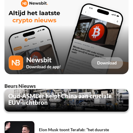
Beurs Nieuws
Oud-ASML’er helpt China aan cruciale
EUV-lichtbron
Elon Musk toont Terafab: “het duurste