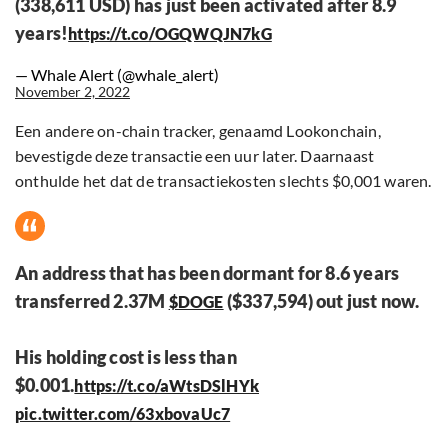
(338,611 USD) has just been activated after 8.9
years!
https://t.co/OGQWQJN7kG
— Whale Alert (@whale_alert)
November 2, 2022
Een andere on-chain tracker, genaamd Lookonchain,
bevestigde deze transactie een uur later. Daarnaast
onthulde het dat de transactiekosten slechts $0,001 waren.
An address that has been dormant for 8.6 years
transferred 2.37M
($337,594) out just now.
$DOGE
His holding cost is less than
$0.001.
https://t.co/aWtsDSlHYk
pic.twitter.com/63xbovaUc7