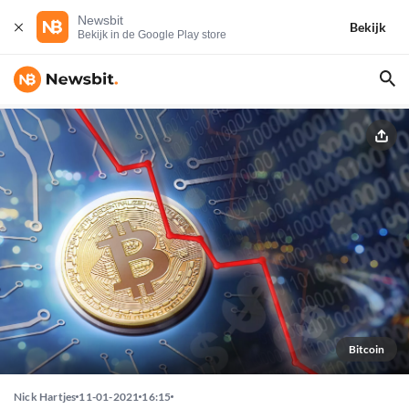
Newsbit
Bekijk
Bekijk in de Google Play store
Bitcoin
Nick Hartjes
11-01-2021
16:15