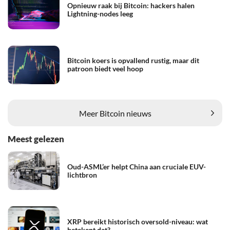
Opnieuw raak bij Bitcoin: hackers halen
Lightning-nodes leeg
Bitcoin koers is opvallend rustig, maar dit
patroon biedt veel hoop
Meer Bitcoin nieuws
Meest gelezen
Oud-ASML’er helpt China aan cruciale EUV-
lichtbron
XRP bereikt historisch oversold-niveau: wat
betekent dat?