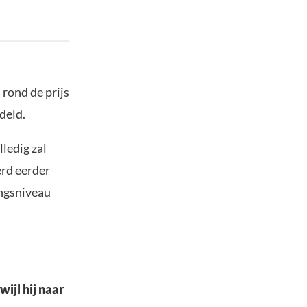
 rond de prijs
deld.
ledig zal
erd eerder
ingsniveau
wijl hij naar