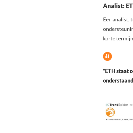
Analist: E
Een analist, 
ondersteuni
korte termijn
“ETH staat o
onderstaand