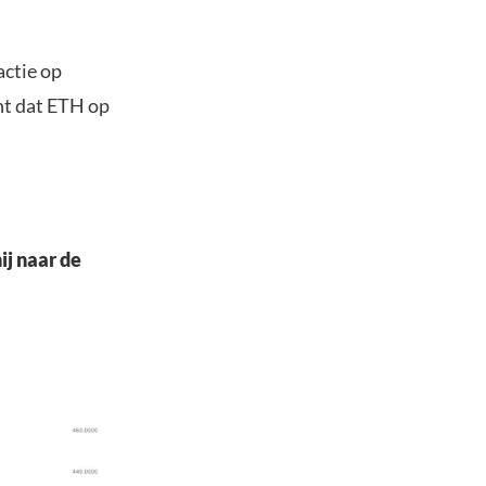
actie op
ht dat ETH op
ij naar de