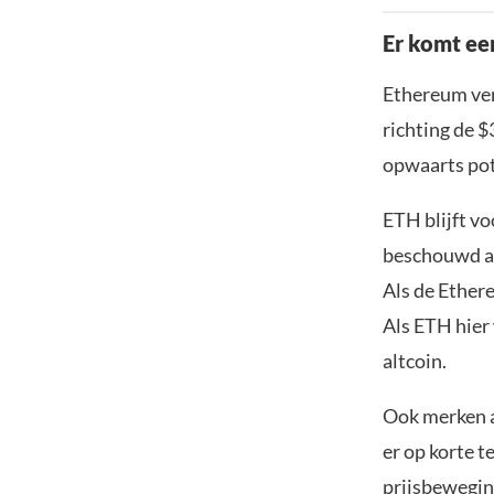
Er komt ee
Ethereum ver
richting de $
opwaarts pote
ETH blijft v
beschouwd als
Als de Ether
Als ETH hier
altcoin.
Ook merken an
er op korte 
prijsbewegin