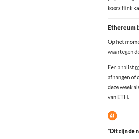
koers flink k
Ethereum b
Op het moment
waartegen de
Een analist
m
afhangen of 
deze week al
van ETH.
“Dit zijn de 