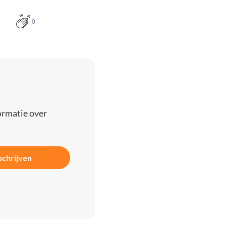
0
ormatie over
schrijven