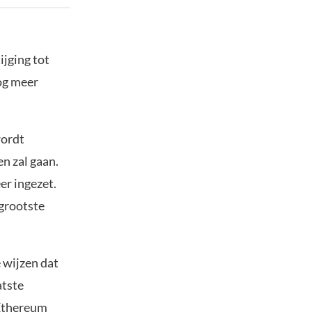
jging tot
nog meer
wordt
n zal gaan.
er ingezet.
grootste
 wijzen dat
atste
 Ethereum