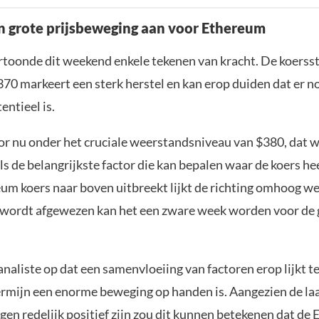
n grote prijsbeweging aan voor Ethereum
toonde dit weekend enkele tekenen van kracht. De koerssti
370 markeert een sterk herstel en kan erop duiden dat er 
ntieel is.
oor nu onder het cruciale weerstandsniveau van $380, dat 
 de belangrijkste factor die kan bepalen waar de koers hee
eum koers naar boven uitbreekt lijkt de richting omhoog we
 wordt afgewezen kan het een zware week worden voor de 
aliste op dat een samenvloeiing van factoren erop lijkt te
termijn een enorme beweging op handen is. Aangezien de la
gen redelijk positief zijn zou dit kunnen betekenen dat de