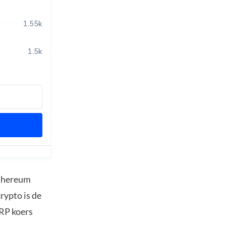
Ethereum
rypto is de
XRP koers