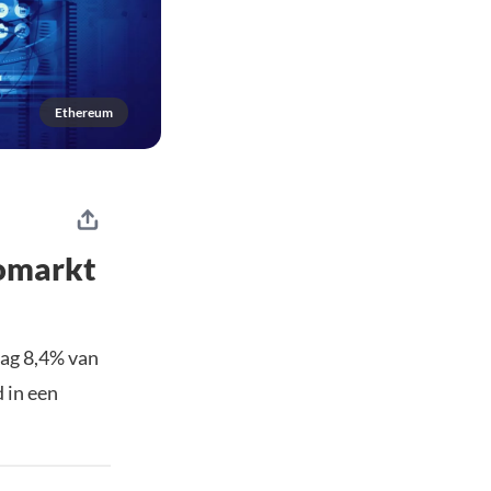
Ethereum
tomarkt
aag 8,4% van
 in een