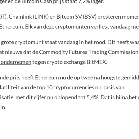
ger en de Bitcoin Cash prijs staat 7,2% lager.
T), Chainlink (LINK) en Bitcoin SV (BSV) presteren mome
 Ethereum. Elk van deze cryptomunten verliest vandaag me
e grote cryptomunt staat vandaag in het rood. Dit heeft waa
t nieuws dat de Commodity Futures Trading Commission 
t ondernemen
tegen crypto exchange BitMEX.
ende prijs heeft Ethereum nu de op twee na hoogste gemid
latiliteit van de top 10 cryptocurrencies op basis van
satie, met dit cijfer nu oplopend tot 5,4%. Dat is bijna het
in.