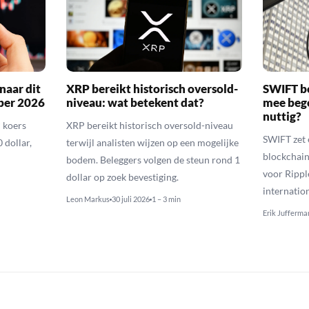
naar dit
XRP bereikt historisch oversold-
SWIFT b
ber 2026
niveau: wat betekent dat?
mee bego
nuttig?
 koers
XRP bereikt historisch oversold-niveau
SWIFT zet 
 dollar,
terwijl analisten wijzen op een mogelijke
blockchain
bodem. Beleggers volgen de steun rond 1
voor Rippl
dollar op zoek bevestiging.
internatio
Leon Markus
30 juli 2026
1 – 3 min
Erik Jufferma