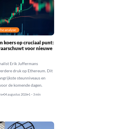
he analyse
 koers op cruciaal punt:
waarschuwt voor nieuwe
alist Erik Juffermans
erdere druk op Ethereum. Dit
langrijkste steunniveaus en
 voor de komende dagen.
ns
04 augustus 2026
1 – 3 min