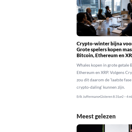
Crypto-winter bijna voo
Grote spelers kopen mas
Bitcoin, Ethereum en X
Whales kopen in grote getale B
Ethereum en XRP. Volgens Cr
zou dit daarom de ‘laatste fase
crypto-daling’ kunnen zijn.
Erik Juffermans
Gisteren 8:31u
2 – 4 m
Meest gelezen