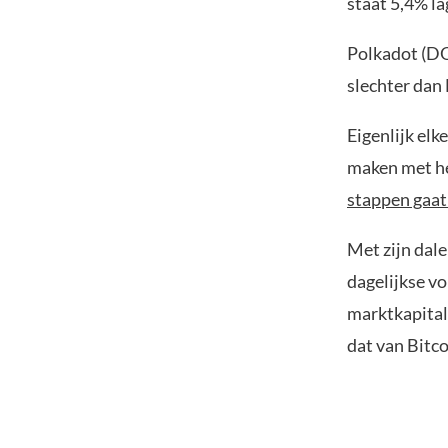
staat 5,4% la
Polkadot (DO
slechter dan
Eigenlijk elk
maken met he
stappen gaa
Met zijn dal
dagelijkse vo
marktkapitali
dat van Bitco