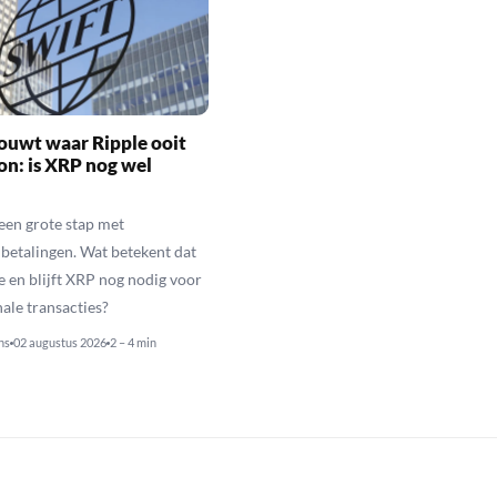
ouwt waar Ripple ooit
n: is XRP nog wel
een grote stap met
betalingen. Wat betekent dat
e en blijft XRP nog nodig voor
nale transacties?
ns
02 augustus 2026
2 – 4 min