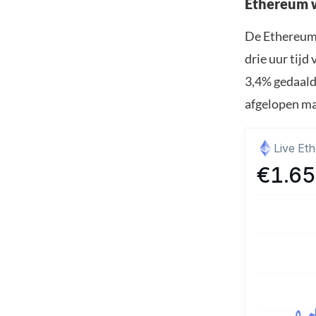
Ethereum w
De Ethereum k
drie uur tijd
3,4% gedaald
afgelopen m