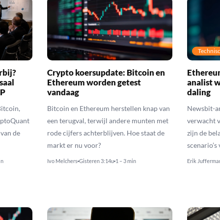
Technisc
rbij?
Crypto koersupdate: Bitcoin en
Ethereum
saal
Ethereum worden getest
analist 
RP
vandaag
daling
itcoin,
Bitcoin en Ethereum herstellen knap van
Newsbit-an
yptoQuant
een terugval, terwijl andere munten met
verwacht v
 van de
rode cijfers achterblijven. Hoe staat de
zijn de be
markt er nu voor?
scenario’s
in
Ivo Melchers
Gisteren 3:14u
1 – 3 min
Erik Jufferma