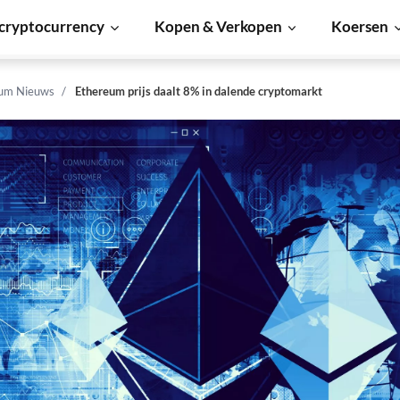
cryptocurrency
Kopen & Verkopen
Koersen
um Nieuws
Ethereum prijs daalt 8% in dalende cryptomarkt