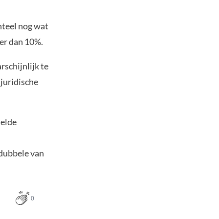
nteel nog wat
er dan 10%.
rschijnlijk te
juridische
delde
 dubbele van
0