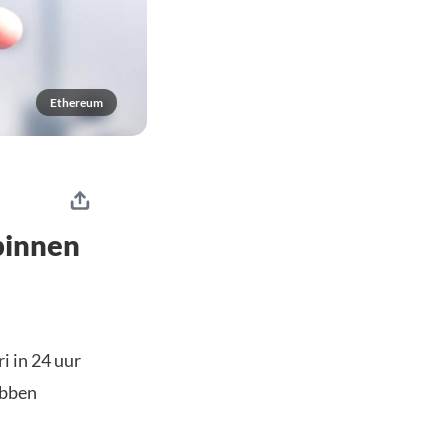
Ethereum
binnen
i in 24 uur
ebben