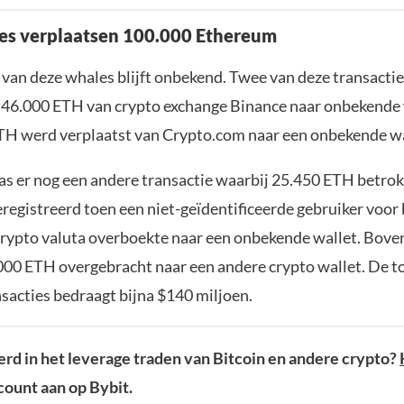
ies verplaatsen 100.000 Ethereum
 van deze whales blijft onbekend. Twee van deze transacti
 46.000 ETH van crypto exchange Binance naar onbekende 
TH werd verplaatst van Crypto.com naar een onbekende wa
s er nog een andere transactie waarbij 25.450 ETH betro
registreerd toen een niet-geïdentificeerde gebruiker voor 
crypto valuta overboekte naar een onbekende wallet. Bove
000 ETH overgebracht naar een andere crypto wallet. De t
nsacties bedraagt bijna $140 miljoen.
rd in het leverage traden van Bitcoin en andere crypto?
ount aan op Bybit.