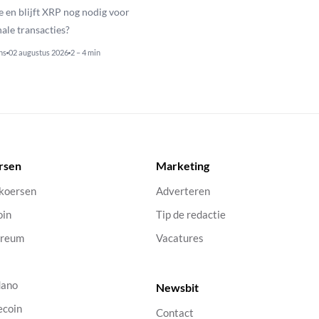
e en blijft XRP nog nodig voor
nale transacties?
ns
02 augustus 2026
2 – 4 min
rsen
Marketing
 koersen
Adverteren
oin
Tip de redactie
ereum
Vacatures
dano
Newsbit
ecoin
Contact