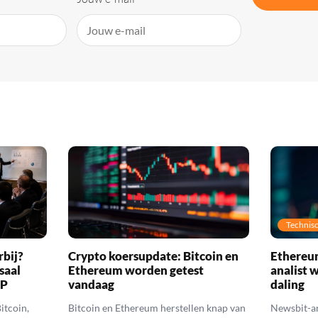
Technisc
rbij?
Crypto koersupdate: Bitcoin en
Ethereum
saal
Ethereum worden getest
analist 
RP
vandaag
daling
itcoin,
Bitcoin en Ethereum herstellen knap van
Newsbit-an