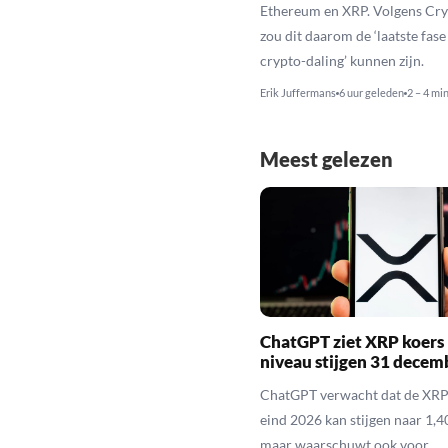
Ethereum en XRP. Volgens Cr
zou dit daarom de ‘laatste fase
crypto-daling’ kunnen zijn.
Erik Juffermans
6 uur geleden
2 – 4 mi
Meest gelezen
ChatGPT ziet XRP koers 
niveau stijgen 31 decem
ChatGPT verwacht dat de XRP
eind 2026 kan stijgen naar 1,40
maar waarschuwt ook voor