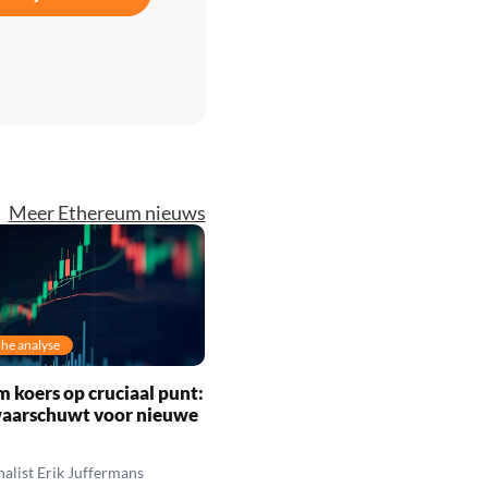
Meer Ethereum nieuws
he analyse
 koers op cruciaal punt:
waarschuwt voor nieuwe
alist Erik Juffermans