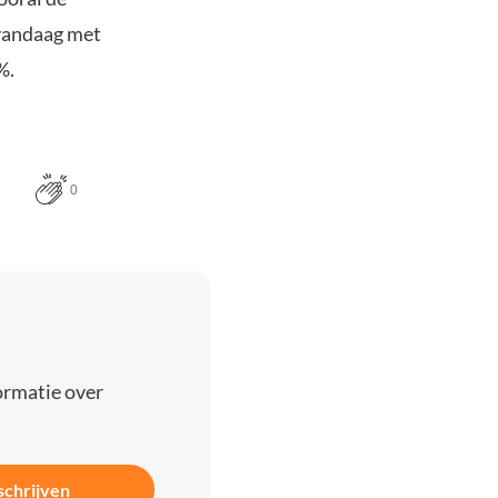
 vandaag met
%.
0
ormatie over
schrijven