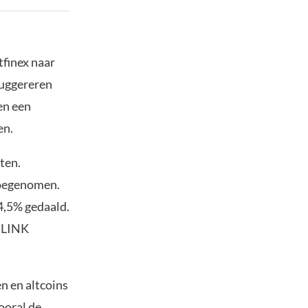
finex naar
suggereren
en een
en.
ten.
toegenomen.
4,5% gedaald.
n LINK
n en altcoins
ooral de