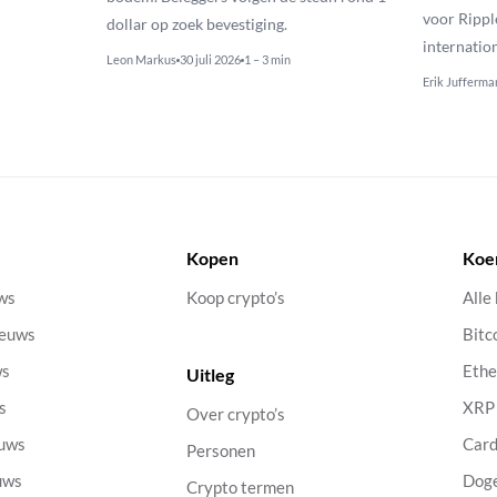
voor Rippl
dollar op zoek bevestiging.
internatio
Leon Markus
30 juli 2026
1 – 3 min
Erik Jufferma
Kopen
Koe
uws
Koop crypto’s
Alle
ieuws
Bitc
ws
Eth
Uitleg
s
XRP
Over crypto’s
euws
Car
Personen
uws
Dog
Crypto termen