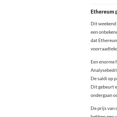
Ethereum p
Dit weekend 
een onbekend
dat Ethereum
voorraadtekor
Een enorme h
Analysebedri
De saldi op 
Dit gebeurt 
ondergaan oo
De prijs van 
hebben een v