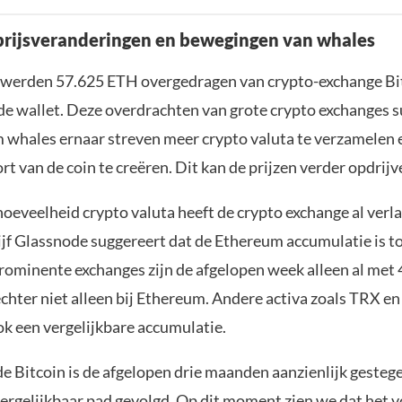
rijsveranderingen en bewegingen van whales
werden 57.625 ETH overgedragen van crypto-exchange Bit
e wallet. Deze overdrachten van grote crypto exchanges 
 whales ernaar streven meer crypto valuta te verzamelen 
t van de coin te creëren. Dit kan de prijzen verder opdrijv
oeveelheid crypto valuta heeft de crypto exchange al verla
jf Glassnode suggereert dat de Ethereum accumulatie is 
prominente exchanges zijn de afgelopen week alleen al met 
echter niet alleen bij Ethereum. Andere activa zoals TRX e
k een vergelijkbare accumulatie.
de Bitcoin is de afgelopen drie maanden aanzienlijk gestege
ergelijkbaar pad gevolgd. Op dit moment zien we dat het v