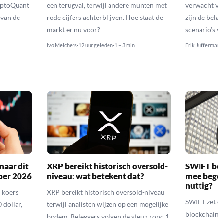
yptoQuant
een terugval, terwijl andere munten met
verwacht v
 van de
rode cijfers achterblijven. Hoe staat de
zijn de be
markt er nu voor?
scenario’s
n
Ivo Melchers
12 uur geleden
1 – 3 min
Erik Jufferma
naar dit
XRP bereikt historisch oversold-
SWIFT b
ber 2026
niveau: wat betekent dat?
mee bego
nuttig?
 koers
XRP bereikt historisch oversold-niveau
SWIFT zet 
 dollar,
terwijl analisten wijzen op een mogelijke
blockchain
bodem. Beleggers volgen de steun rond 1