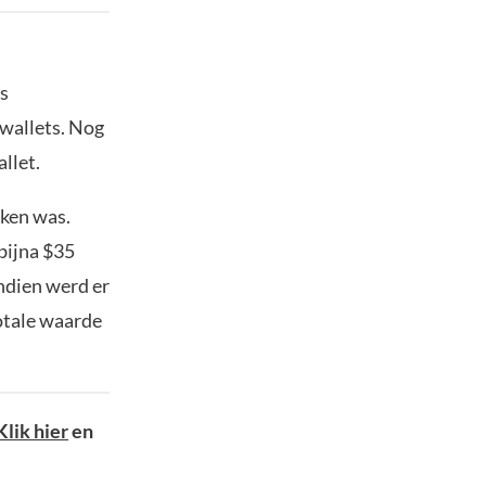
es
wallets. Nog
llet.
kken was.
bijna $35
ndien werd er
otale waarde
Klik hier
en