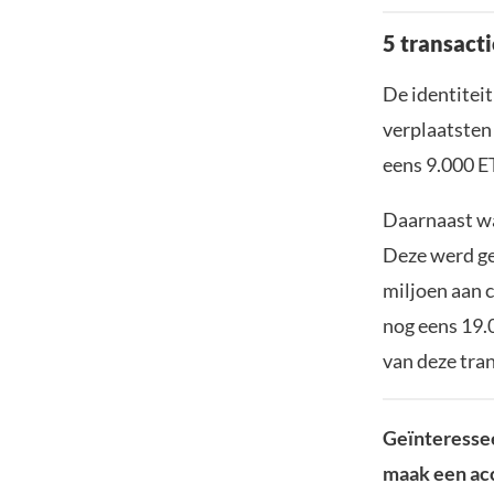
5 transact
De identiteit
verplaatsten
eens 9.000 E
Daarnaast wa
Deze werd ge
miljoen aan 
nog eens 19.
van deze tra
Geïnteressee
maak een acc