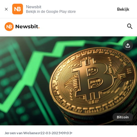
Newsbit
Bekijk
Bekijk in de Google Play store
Bitcoin
Jeroen van Welsenes
22-03-2025
09:03