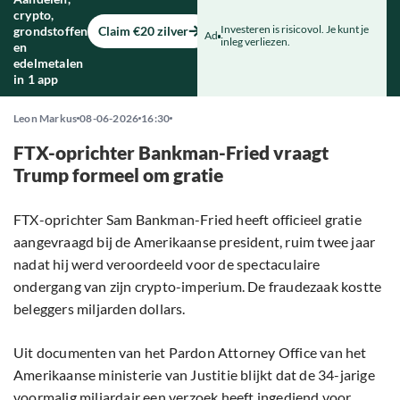
crypto,
Investeren is risicovol. Je kunt je
grondstoffen
Claim €20 zilver
Ad
inleg verliezen.
en
edelmetalen
in 1 app
Leon Markus
08-06-2026
16:30
FTX-oprichter Bankman-Fried vraagt
Trump formeel om gratie
FTX-oprichter Sam Bankman-Fried heeft officieel gratie
aangevraagd bij de Amerikaanse president, ruim twee jaar
nadat hij werd veroordeeld voor de spectaculaire
ondergang van zijn crypto-imperium. De fraudezaak kostte
beleggers miljarden dollars.
Uit documenten van het Pardon Attorney Office van het
Amerikaanse ministerie van Justitie blijkt dat de 34-jarige
voormalig miljardair een verzoek heeft ingediend voor