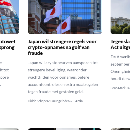
yptowet
Japan wil strengere regels voor
Tegensla
rsprong
crypto-opnames na golf van
Act uitg
fraude
De Amerika
e
Japan wil cryptobeurzen aansporen tot
september
t tot
strengere beveiliging, waaronder
Onenighei
apore
wachttijden voor opnames, betere
houdt de w
.
accountcontroles en extra maatregelen
Leon Markus
tegen fraude met gestolen geld.
n
Hidde Scheper
13 uur geleden
2 – 4 min