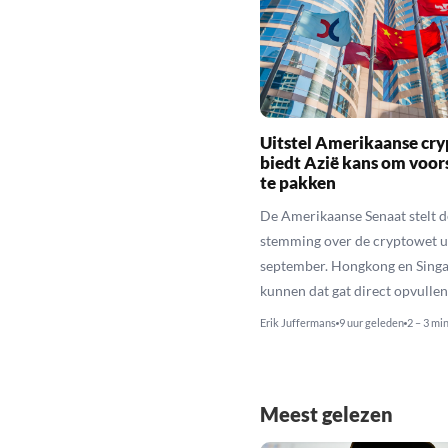
Uitstel Amerikaanse cr
biedt Azië kans om voo
te pakken
De Amerikaanse Senaat stelt d
stemming over de cryptowet ui
september. Hongkong en Sing
kunnen dat gat direct opvullen
Erik Juffermans
9 uur geleden
2 – 3 mi
Meest gelezen