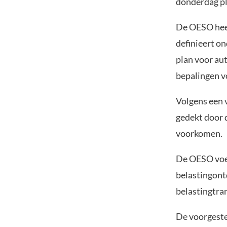
donderdag p
De OESO heef
definieert on
plan voor au
bepalingen v
Volgens een 
gedekt door 
voorkomen.
De OESO voer
belastingont
belastingtra
De voorgeste