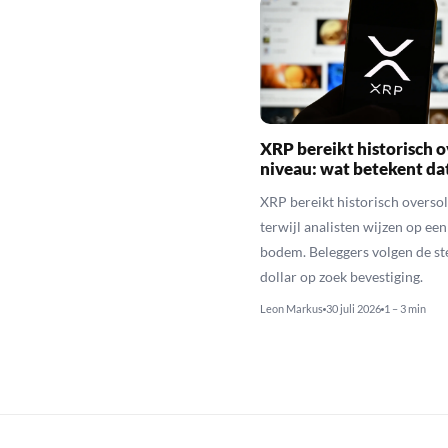
XRP bereikt historisch o
niveau: wat betekent da
XRP bereikt historisch overso
terwijl analisten wijzen op ee
bodem. Beleggers volgen de st
dollar op zoek bevestiging.
Leon Markus
30 juli 2026
1 – 3 min