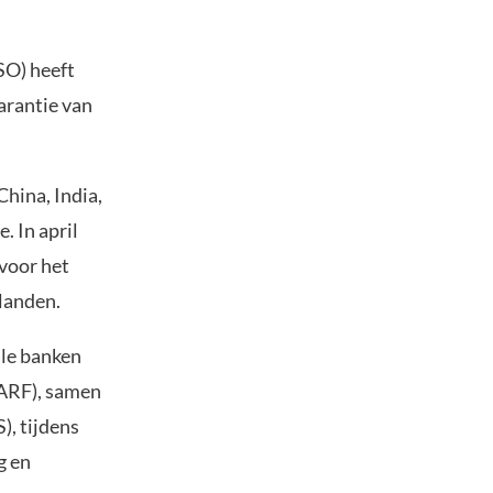
SO) heeft
arantie van
hina, India,
. In april
voor het
landen.
ale banken
CARF), samen
, tijdens
g en