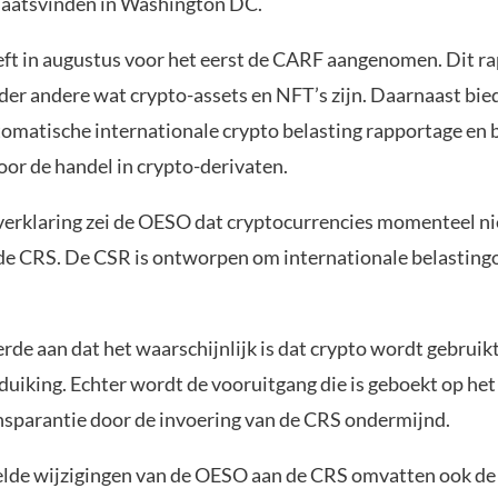
laatsvinden in Washington DC.
t in augustus voor het eerst de CARF aangenomen. Dit r
der andere wat crypto-assets en NFT’s zijn. Daarnaast bie
tomatische internationale crypto belasting rapportage en 
oor de handel in crypto-derivaten.
verklaring zei de OESO dat cryptocurrencies momenteel n
de CRS. De CSR is ontworpen om internationale belasting
de aan dat het waarschijnlijk is dat crypto wordt gebruik
duiking. Echter wordt de vooruitgang die is geboekt op het
nsparantie door de invoering van de CRS ondermijnd.
lde wijzigingen van de OESO aan de CRS omvatten ook de