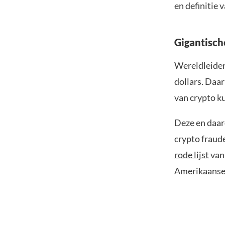
en definitie 
Gigantisch
Wereldleiders
dollars. Daa
van crypto k
Deze en daar
crypto fraud
rode lijst
van 
Amerikaanse