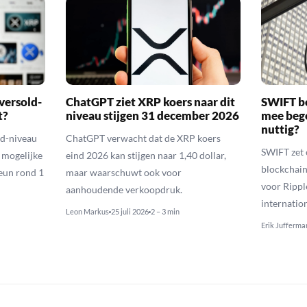
versold-
ChatGPT ziet XRP koers naar dit
SWIFT b
t?
niveau stijgen 31 december 2026
mee bego
nuttig?
ld-niveau
ChatGPT verwacht dat de XRP koers
SWIFT zet 
n mogelijke
eind 2026 kan stijgen naar 1,40 dollar,
blockchain
eun rond 1
maar waarschuwt ook voor
voor Rippl
aanhoudende verkoopdruk.
internatio
Leon Markus
25 juli 2026
2 – 3 min
Erik Jufferma