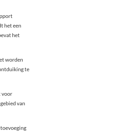
apport
dt het een
bevat het
iet worden
ontduiking te
t voor
 gebied van
 toevoeging