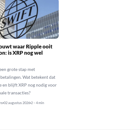
ouwt waar Ripple ooit
n: is XRP nog wel
een grote stap met
betalingen. Wat betekent dat
e en blijft XRP nog nodig voor
nale transacties?
ns
02 augustus 2026
2 – 4 min