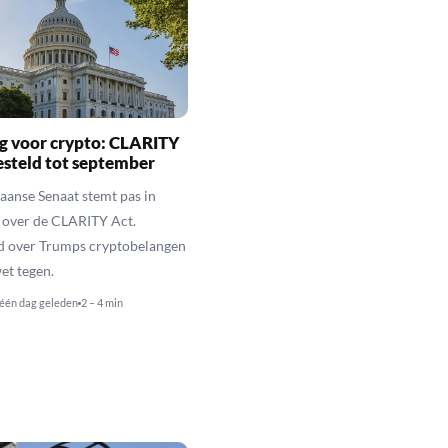
g voor crypto: CLARITY
esteld tot september
anse Senaat stemt pas in
 over de CLARITY Act.
d over Trumps cryptobelangen
et tegen.
één dag geleden
2 – 4 min