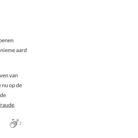
joenen
onieme aard
ven van
e nu op de
 de
fraude
.
2