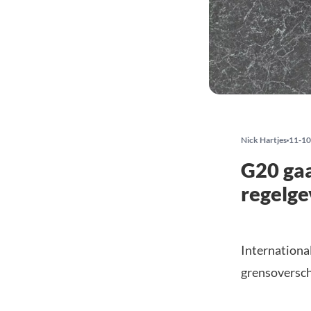
Nick Hartjes
11-10
G20 gaa
regelge
Internationa
grensoversch