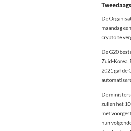
Tweedaags
De Organisa
maandag een 
crypto te ver
De G20 besta
Zuid-Korea, B
2021 gaf de 
automatisere
De ministers
zullen het 1
met voorgest
hun volgende