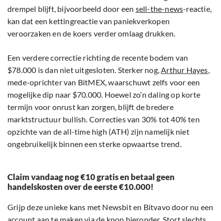
drempel blijft, bijvoorbeeld door een
sell-the-news
-reactie,
kan dat een kettingreactie van paniekverkopen
veroorzaken en de koers verder omlaag drukken.
Een verdere correctie richting de recente bodem van
$78.000 is dan niet uitgesloten. Sterker nog,
Arthur Hayes
,
mede-oprichter van BitMEX, waarschuwt zelfs voor een
mogelijke dip naar $70.000. Hoewel zo’n daling op korte
termijn voor onrust kan zorgen, blijft de bredere
marktstructuur bullish. Correcties van 30% tot 40% ten
opzichte van de all-time high (ATH) zijn namelijk niet
ongebruikelijk binnen een sterke opwaartse trend.
Claim vandaag nog €10 gratis en betaal geen
handelskosten over de eerste €10.000!
Grijp deze unieke kans met Newsbit en Bitvavo door nu een
account aan te maken via de knop hieronder. Stort slechts