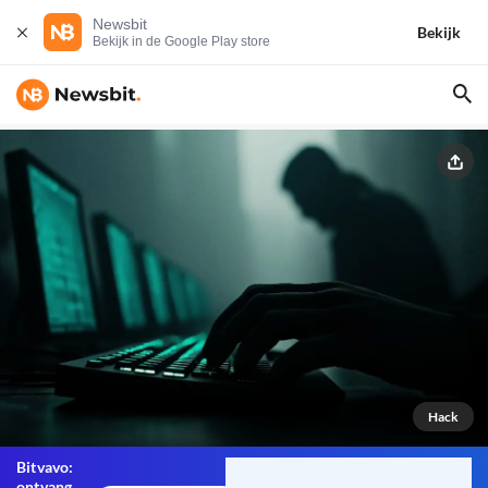
Newsbit
Bekijk
Bekijk in de Google Play store
Hack
Bitvavo:
ontvang