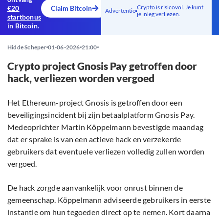
Crypto is risicovol. Je kunt
€20
Claim Bitcoin
Advertentie
je inleg verliezen.
startbonus
in Bitcoin.
Hidde Scheper
01-06-2026
21:00
Crypto project Gnosis Pay getroffen door
hack, verliezen worden vergoed
Het Ethereum-project Gnosis is getroffen door een
beveiligingsincident bij zijn betaalplatform Gnosis Pay.
Medeoprichter Martin Köppelmann bevestigde maandag
dat er sprake is van een actieve hack en verzekerde
gebruikers dat eventuele verliezen volledig zullen worden
vergoed.
De hack zorgde aanvankelijk voor onrust binnen de
gemeenschap. Köppelmann adviseerde gebruikers in eerste
instantie om hun tegoeden direct op te nemen. Kort daarna