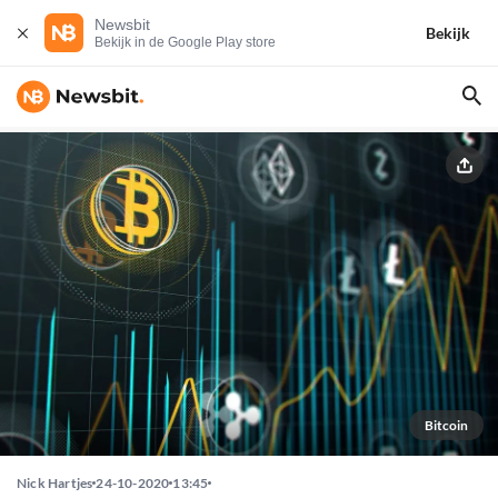
Newsbit
Bekijk
Bekijk in de Google Play store
Bitcoin
Nick Hartjes
24-10-2020
13:45