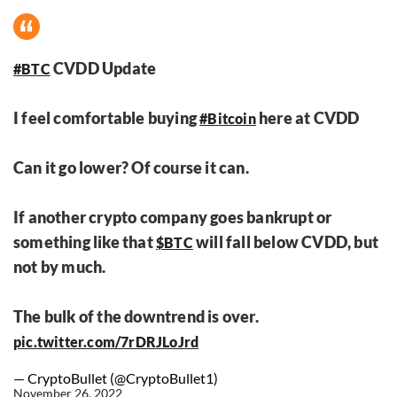
CVDD Update
#BTC
I feel comfortable buying
here at CVDD
#Bitcoin
Can it go lower? Of course it can.
If another crypto company goes bankrupt or
something like that
will fall below CVDD, but
$BTC
not by much.
The bulk of the downtrend is over.
pic.twitter.com/7rDRJLoJrd
— CryptoBullet (@CryptoBullet1)
November 26, 2022