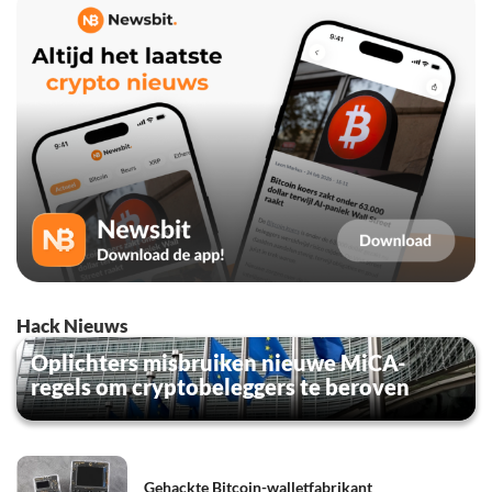
Hack Nieuws
Oplichters misbruiken nieuwe MiCA-
regels om cryptobeleggers te beroven
Gehackte Bitcoin-walletfabrikant