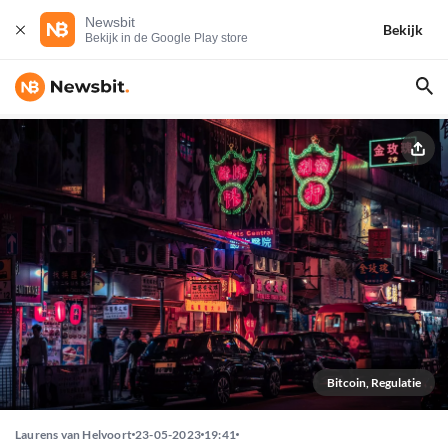
Newsbit
Bekijk
Bekijk in de Google Play store
Bitcoin, Regulatie
Laurens van Helvoort
23-05-2023
19:41