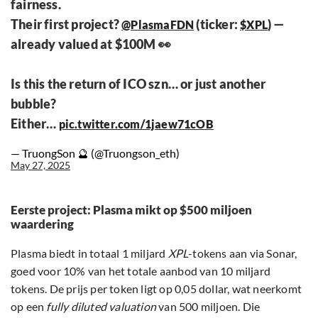
fairness.
Their first project?
(ticker:
) —
@PlasmaFDN
$XPL
already valued at $100M 👀
Is this the return of ICO szn… or just another
bubble?
Either…
pic.twitter.com/1jaew71cOB
— TruongSon 🔮 (@Truongson_eth)
May 27, 2025
Eerste project: Plasma mikt op $500 miljoen
waardering
Plasma biedt in totaal 1 miljard
XPL
-tokens aan via Sonar,
goed voor 10% van het totale aanbod van 10 miljard
tokens. De prijs per token ligt op 0,05 dollar, wat neerkomt
op een
fully diluted valuation
van 500 miljoen. Die