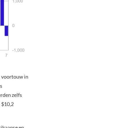
 voortouw in
s
rden zelfs
n $10,2
rikaanse en