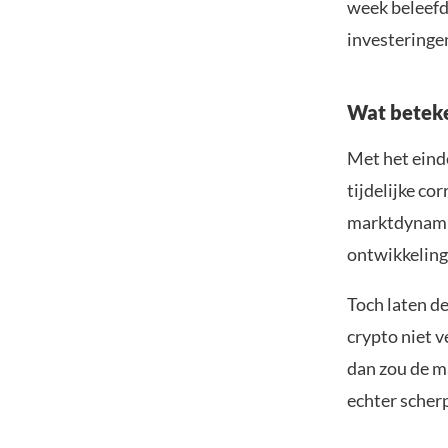
week beleefde
investeringe
Wat beteke
Met het einde
tijdelijke co
marktdynamie
ontwikkeling
Toch laten de
crypto niet v
dan zou de m
echter scherp