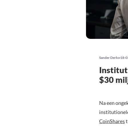
Sander Derks
18-0
Institu
$30 mil
Na een ongek
institutione
CoinShares
t