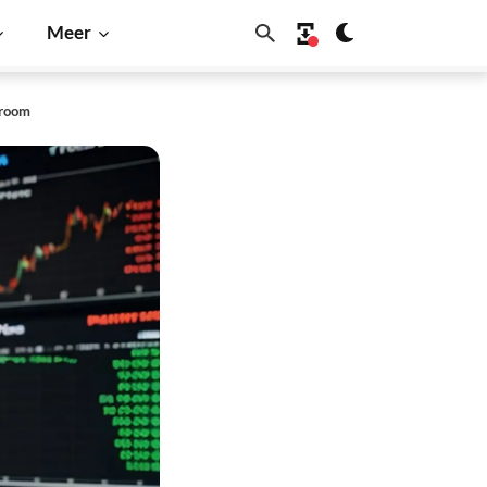
Meer
troom