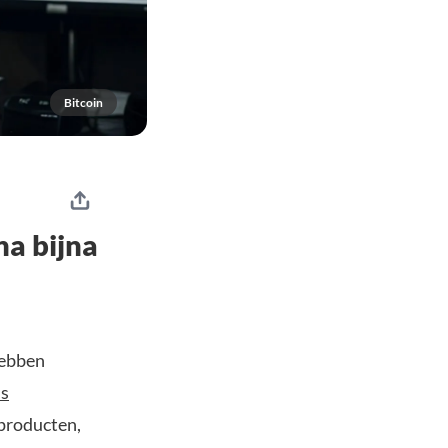
Bitcoin
na bijna
hebben
ns
-producten,