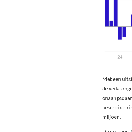
Met een uits
de verkoopgo
onaangedaan 
bescheiden i
miljoen.
Deze geografi