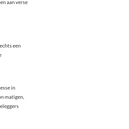
oen aan verse
lechts een
e
esse in
on matigen,
beleggers
.