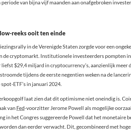
periode van bijna vijf maanden aan onafgebroken investe
flow-reeks ooit ten einde
iezingsrally in de Verenigde Staten zorgde voor een ongek
de cryptomarkt. Institutionele investeerders pompten in
liefst $29,4 miljard in cryptocurrency’s, aanzienlijk meer 
instroomde tijdens de eerste negentien weken na de lanceri
spot-ETF’s in januari 2024.
rkoopgolf laat zien dat dit optimisme niet oneindig is. Co
aak van
Fed
-voorzitter Jerome Powell als mogelijke oorzaa
ing in het Congres suggereerde Powell dat het monetaire b
 worden dan eerder verwacht. Dit, gecombineerd met hoge