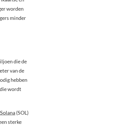
iger worden
ggers minder
ljoen die de
meter van de
 nodig hebben
 die wordt
Solana
(SOL)
een sterke