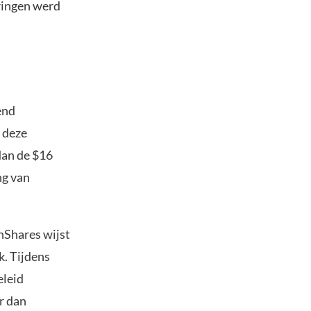
ringen werd
end
 deze
dan de $16
ng van
inShares wijst
k. Tijdens
eleid
r dan