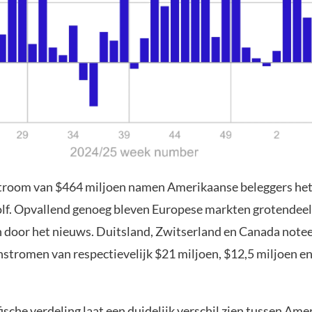
troom van $464 miljoen namen Amerikaanse beleggers het
lf. Opvallend genoeg bleven Europese markten grotendeel
door het nieuws. Duitsland, Zwitserland en Canada notee
nstromen van respectievelijk $21 miljoen, $12,5 miljoen e
sche verdeling laat een duidelijk verschil zien tussen Ame