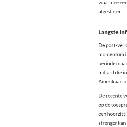
waarmee een 
afgesloten.
Langste in
De post-verk
momentum in 
periode maar 
miljard die 
Amerikaanse 
De recente ve
op de toespr
een hoorzitt
strenger kan