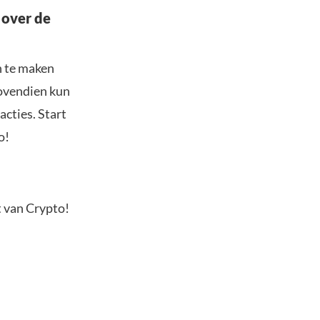
 over de
n te maken
Bovendien kun
acties. Start
o!
t van Crypto!