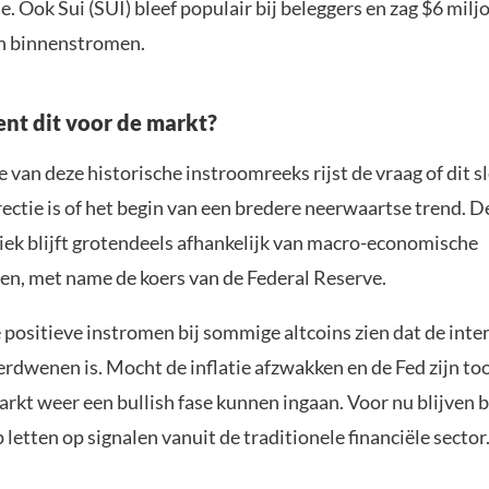
. Ook Sui (SUI) bleef populair bij beleggers en zag $6 milj
n binnenstromen.
nt dit voor de markt?
 van deze historische instroomreeks rijst de vraag of dit s
rrectie is of het begin van een bredere neerwaartse trend. D
k blijft grotendeels afhankelijk van macro-economische
en, met name de koers van de Federal Reserve.
 positieve instromen bij sommige altcoins zien dat de inter
erdwenen is. Mocht de inflatie afzwakken en de Fed zijn to
arkt weer een bullish fase kunnen ingaan. Voor nu blijven 
 letten op signalen vanuit de traditionele financiële sector