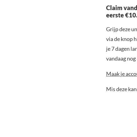
Claim vand
eerste €10
Grijp deze u
via de knop h
je 7 dagen la
vandaag nog e
Maak je accou
Mis deze kans