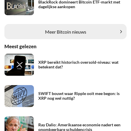
BlackRock domineert Bitcoin ETF-markt met
dagelijkse aankopen
Meer Bitcoin nieuws
Meest gelezen
XRP bereikt historisch oversold-niveau: wat
betekent dat?
SWIFT bouwt waar Ripple ooit mee begon: is
XRP nog wel nuttig?
Ray Dalio: Amerikaanse economie nadert een
onomkeerbare schuldencrisis