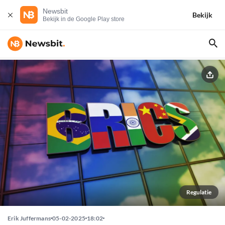
Newsbit
Bekijk
Bekijk in de Google Play store
Regulatie
Erik Juffermans
05-02-2025
18:02