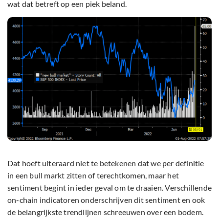
wat dat betreft op een piek beland.
Dat hoeft uiteraard niet te betekenen dat we per definitie
in een bull markt zitten of terechtkomen, maar het
sentiment begint in ieder geval om te draaien. Verschillende
on-chain indicatoren onderschrijven dit sentiment en ook
de belangrijkste trendlijnen schreeuwen over een bodem.