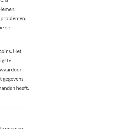
blemen.
e problemen.
ie de
coins. Het
ligste
, waardoor
it gegevens
handen heeft.
 te noemen.