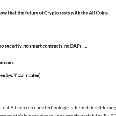
now that the future of Crypto rests with the Alt Coins.
 no security, no smart contracts, no DAPs ….
hitcoin.
e (@officialmcafee)
 dat Bitcoin een oude technologie is die niet dezelfde mo
ere crypto’s kunnen bieden. In zekere zin heeft hij gelijk. BT