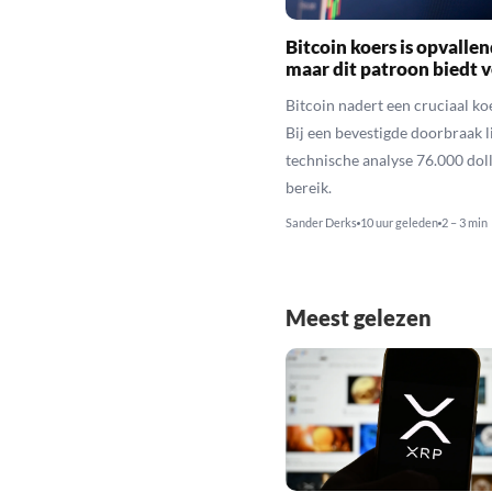
Bitcoin koers is opvallen
maar dit patroon biedt 
Bitcoin nadert een cruciaal ko
Bij een bevestigde doorbraak l
technische analyse 76.000 dol
bereik.
Sander Derks
10 uur geleden
2 – 3 min
Meest gelezen