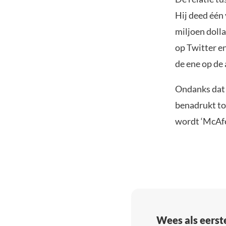
Hij deed één 
miljoen dolla
op Twitter en
de ene op de 
Ondanks dat h
benadrukt to
wordt ‘McAf
Wees als eerst