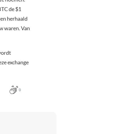
 BTC de $1
ren herhaald
how waren. Van
wordt
Deze exchange
0