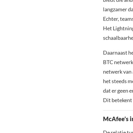
langzamer da
Echter, team
Het Lightnin
schaalbaarhe
Daarnaast hee
BTC netwerk i
netwerk van 
het steeds mo
dat er geen 
Dit betekent
McAfee’s i
De relatie tu