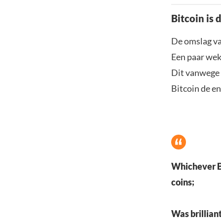
Bitcoin is 
De omslag van
Een paar wek
Dit vanwege z
Bitcoin de en
Whichever Bi
coins;
Was brilliant