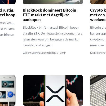
d rustig,
BlackRock domineert Bitcoin
Crypto k
veel hoop
ETF-markt met dagelijkse
met een 
aankopen
weekend
ersniveau.
BlackRock blijft massaal Bitcoin kopen
Bitcoin pro
igt volgens
via zijn ETF. De nieuwste instroomcijfers
banenrappo
lar binnen
laten zien waarom beleggers de markt
cryptomunt
nauwlettend volgen.
meer over 
Willem Spork
11 uur geleden
1 – 3 min
Ivo Melchers