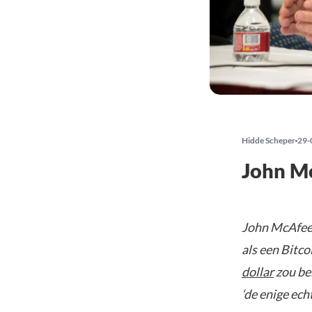
Hidde Scheper
29-
John Mc
John McAfee,
als een Bitco
dollar
zou ber
‘de enige echt