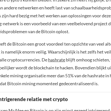
n andere netwerken en heeft last van schaalbaarheidspro
s zijn hard bezig met het werken aan oplossingen voor dez
g-netwerk is een voorbeeld van een veelbelovend project d
idsproblemen van de Bitcoin oplost.
ft de Bitcoin een groot voordeel ten opzichte van veel alt
s namelijk enorm veilig. Waarschijnlijk is het zelfs het vei
alle cryptocurrencies. De
hashrate
blijft omhoog schieten
eilijker wordt de blockchain te hacken. Bovendien blijkt u
enkele mining organisatie meer dan 51% van de hashrate in 
 dat Bitcoin mining momenteel gedecentraliseerd is.
ntrigerende relatie met crypto
ssen McAfee en Bitcoin is op zijn minst gezegd intrigerend