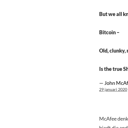
But we all k
Bitcoin –
Old, clunky,
Is the true S
— John McAfe
29 januari 2020
McAfee denkt
biedt die and