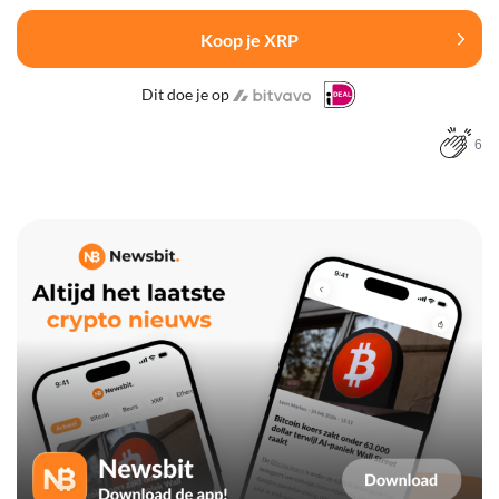
Koop je XRP
Dit doe je op
6