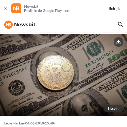
Newsbit
Bekijk
Bekijk in de Google Play store
Bitcoin,
Leon Markus
06-08-2019
20:48