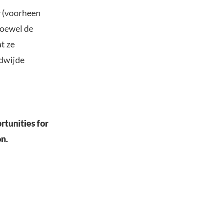
y (voorheen
Hoewel de
at ze
ldwijde
rtunities for
on.