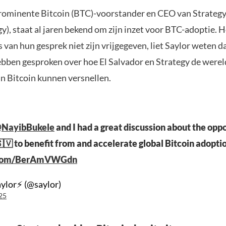
prominente Bitcoin (BTC)-voorstander en CEO van Strateg
y), staat al jaren bekend om zijn inzet voor BTC-adoptie. 
s van hun gesprek niet zijn vrijgegeven, liet Saylor weten d
ebben gesproken over hoe El Salvador en Strategy de were
an Bitcoin kunnen versnellen.
NayibBukele
and I had a great discussion about the oppo
🇻 to benefit from and accelerate global Bitcoin adopti
r.com/BerAmVWGdn
ylor⚡️ (@saylor)
25