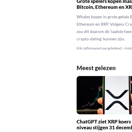
Grote spelers kopen mas
Bitcoin, Ethereum en X
Whales kopen in grote getale B
Ethereum en XRP. Volgens Cr
zou dit daarom de ‘laatste fase
crypto-daling’ kunnen zijn.
Erik Juffermans
5 uur geleden
2 – 4 mi
Meest gelezen
ChatGPT ziet XRP koers 
niveau stijgen 31 decem