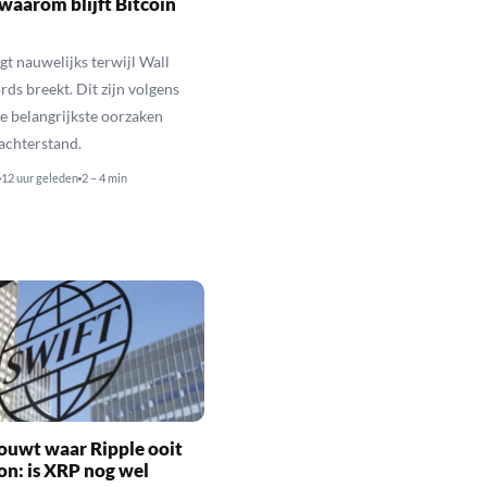
waarom blijft Bitcoin
jgt nauwelijks terwijl Wall
rds breekt. Dit zijn volgens
de belangrijkste oorzaken
 achterstand.
12 uur geleden
2 – 4 min
ouwt waar Ripple ooit
n: is XRP nog wel