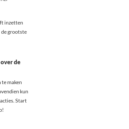
ft inzetten
n de grootste
 over de
n te maken
Bovendien kun
acties. Start
o!