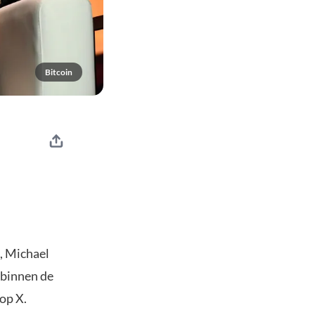
Bitcoin
, Michael
 binnen de
op X.