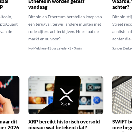
saal
Ethereum worden getest
waarde, 
RP
vandaag
achter?
itcoin,
Bitcoin en Ethereum herstellen knap van
Bitcoin sti
yptoQuant
een terugval, terwijl andere munten met
Street reco
 van de
rode cijfers achterblijven. Hoe staat de
analisten 
markt er nu voor?
achter die
n
Ivo Melchers
11 uur geleden
1 – 3 min
Sander Derks
naar dit
XRP bereikt historisch oversold-
SWIFT b
ber 2026
niveau: wat betekent dat?
mee bego