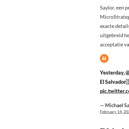
Saylor, een 
MicroStrateg
exacte detail
uitgebreid h
acceptatie v
Yesterday,
@
El Salvador
pic.twitte
— Michael Sa
February 14, 20