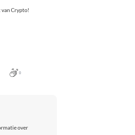
t van Crypto!
0
ormatie over