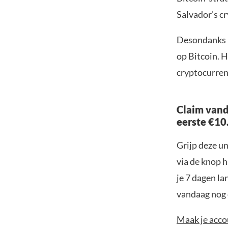
Salvador’s cr
Desondanks la
op Bitcoin. H
cryptocurren
Claim vand
eerste €10
Grijp deze u
via de knop h
je 7 dagen la
vandaag nog e
Maak je accou