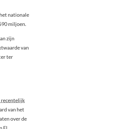
het nationale
590 miljoen.
an zijn
rktwaarde van
er ter
 recentelijk
ard van het
laten over de
n El