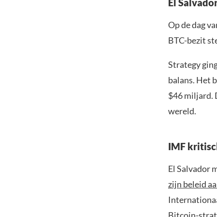
El Salvador
Op de dag va
BTC-bezit st
Strategy ging
balans. Het 
$46 miljard. 
wereld.
IMF kritisc
El Salvador 
zijn beleid a
Internationaa
Bitcoin-stra