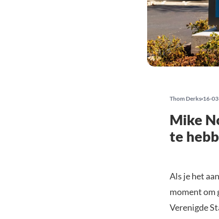
Thom Derks
16-03
Mike No
te hebb
Als je het aa
moment om g
Verenigde Sta