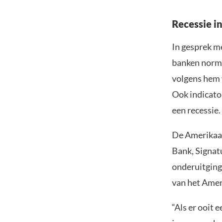
Recessie i
In gesprek m
banken norma
volgens hem w
Ook indicato
een recessie.
De Amerikaan
Bank, Signat
onderuitging
van het Amer
“Als er ooit