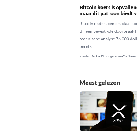
Bitcoin koers is opvallen
maar dit patroon biedt 
Bitcoin nadert een cruciaal ko
Bij een bevestigde doorbraak l
technische analyse 76.000 dol
bereik.
Sander Derks
13 uur geleden
2 – 3 min
Meest gelezen