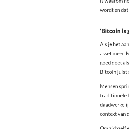
is waarom het
wordt en dat 
‘Bitcoin is
Als je het aa
asset meer. 
goed doet al
Bitcoin
juist 
Mensen spring
traditionele
daadwerkelij
context van d
Om zichzelf e