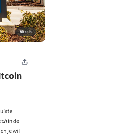
Bitcoin
itcoin
juiste
nch
in de
en je wil