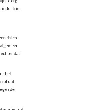
ijn te erg
 industrie.
en risico-
t algemeen
 echter dat
oor het
n of dat
tegen de
-time high of