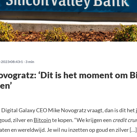
-2023
08:43
1 - 3 min
vogratz: ‘Dit is het moment om B
en’
n Digital Galaxy CEO Mike Novogratz vraagt, dan is dit het 
oud, zilver en
Bitcoin
te kopen. “We krijgen een
credit cru
ten en wereldwijd. Je wil nu inzetten op goud en zilver […] 