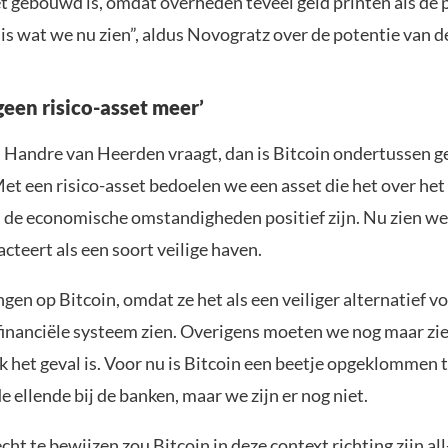
 gebouwd is, omdat overheden teveel geld printen als de p
is wat we nu zien”, aldus Novogratz over de potentie van de
 geen risico-asset meer’
n Handre van Heerden vraagt, dan is Bitcoin ondertussen ge
Met een risico-asset bedoelen we een asset die het over he
s de economische omstandigheden positief zijn. Nu zien we
acteert als een soort veilige haven.
en op Bitcoin, omdat ze het als een veiliger alternatief v
 financiële systeem zien. Overigens moeten we nog maar zie
k het geval is. Voor nu is Bitcoin een beetje opgeklommen 
e ellende bij de banken, maar we zijn er nog niet.
cht te bewijzen zou Bitcoin in deze context richting zijn all