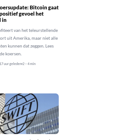
oersupdate: Bitcoin gaat
positief gevoel het
 in
fiteert van het teleurstellende
rt uit Amerika, maar niet alle
en kunnen dat zeggen. Lees
de koersen.
17 uur geleden
2 – 4 min