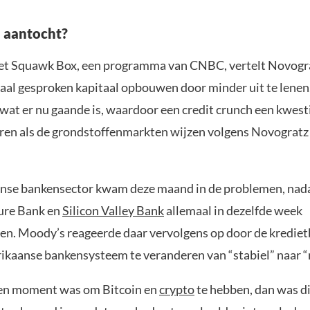
n aantocht?
et Squawk Box, een programma van CNBC, vertelt Novogr
al gesproken kapitaal opbouwen door minder uit te lenen.
at er nu gaande is, waardoor een credit crunch een kwestie
ren als de grondstoffenmarkten wijzen volgens Novogratz a
se bankensector kwam deze maand in de problemen, nada
ure Bank en
Silicon Valley Bank
allemaal in dezelfde week
en. Moody’s reageerde daar vervolgens op door de kredie
ikaanse bankensysteem te veranderen van “stabiel” naar “n
 een moment was om Bitcoin en
crypto
te hebben, dan was di