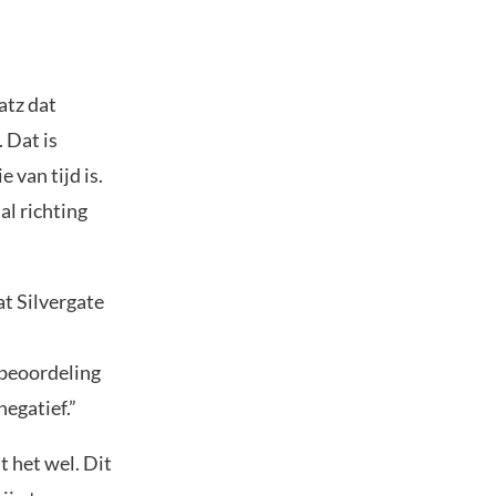
atz dat
 Dat is
 van tijd is.
l richting
t Silvergate
tbeoordeling
egatief.”
t het wel. Dit