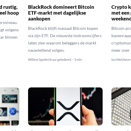
d rustig,
BlackRock domineert Bitcoin
Crypto k
veel hoop
ETF-markt met dagelijkse
met een 
aankopen
weekend
ersniveau.
BlackRock blijft massaal Bitcoin kopen
Bitcoin pro
igt volgens
via zijn ETF. De nieuwste instroomcijfers
banenrappo
lar binnen
laten zien waarom beleggers de markt
cryptomunt
nauwlettend volgen.
meer over 
Willem Spork
14 uur geleden
1 – 3 min
Ivo Melchers