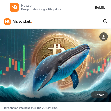
Newsbit
Bekijk
Bekijk in de Google Play store
Bitcoin
Jeroen van Welsenes
28-02-2025
11:54