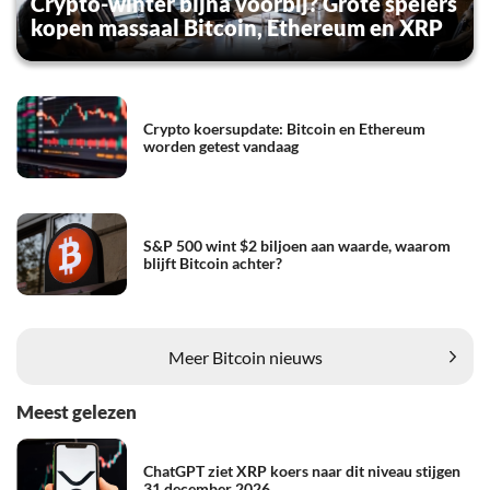
Crypto-winter bijna voorbij? Grote spelers
kopen massaal Bitcoin, Ethereum en XRP
Crypto koersupdate: Bitcoin en Ethereum
worden getest vandaag
S&P 500 wint $2 biljoen aan waarde, waarom
blijft Bitcoin achter?
Meer Bitcoin nieuws
Meest gelezen
ChatGPT ziet XRP koers naar dit niveau stijgen
31 december 2026