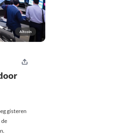
Altcoin
door
eeg gisteren
 de
n.