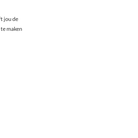
t jou de
s te maken