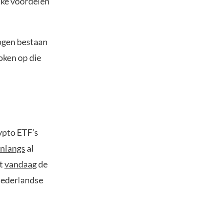
ijke voordelen
ogen bestaan
oken op die
ypto ETF’s
nlangs
al
rt
vandaag
de
Nederlandse