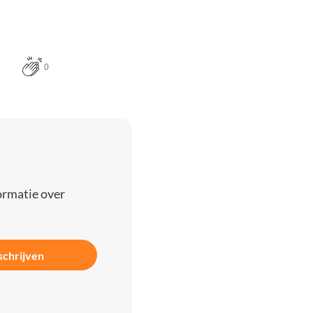
0
ormatie over
schrijven