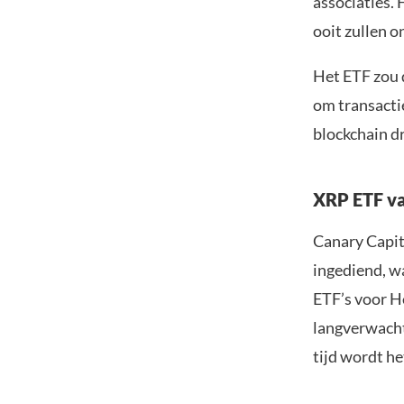
associaties. 
ooit zullen o
Het ETF zou 
om transacti
blockchain dr
XRP ETF va
Canary Capit
ingediend, w
ETF’s voor H
langverwacht
tijd wordt he