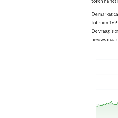
token na het
De market cap
tot ruim 169 
De vraag is o
nieuws maar 