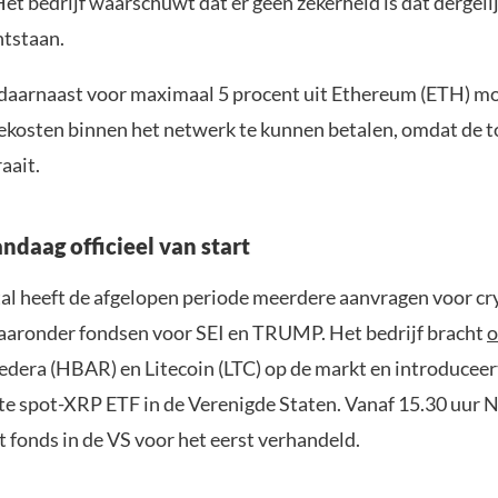
Het bedrijf waarschuwt dat er geen zekerheid is dat dergel
ntstaan.
daarnaast voor maximaal 5 procent uit Ethereum (ETH) m
ekosten binnen het netwerk te kunnen betalen, omdat de t
aait.
ndaag officieel van start
al heeft de afgelopen periode meerdere aanvragen voor cr
aaronder fondsen voor SEI en TRUMP. Het bedrijf bracht
o
edera (HBAR) en Litecoin (LTC) op de markt en introducee
e spot-XRP ETF in de Verenigde Staten. Vanaf 15.30 uur 
t fonds in de VS voor het eerst verhandeld.