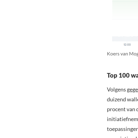
Koers van Mog
Top 100 wa
Volgens
gege
duizend wall
procent van d
initiatiefne
toepassingen