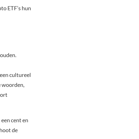
pto ETF’s hun
houden.
een cultureel
ke woorden,
oort
 een cent en
choot de