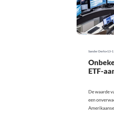
Sander Derks
13-1
Onbeke
ETF-aan
De waarde va
een onverwac
Amerikaanse