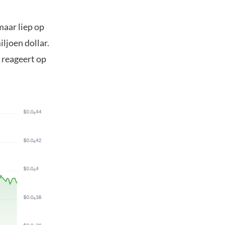
maar liep op
ljoen dollar.
k reageert op