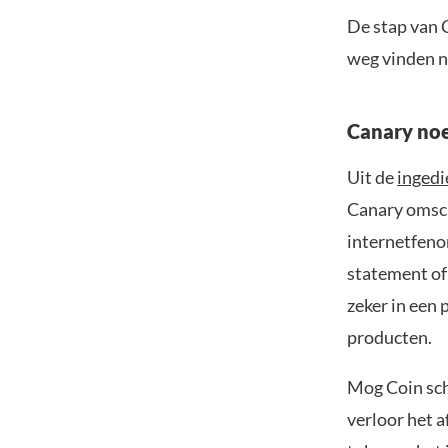
De stap van C
weg vinden n
Canary no
Uit de
ingedi
Canary omsch
internetfeno
statement of 
zeker in een 
producten.
Mog Coin sch
verloor het a