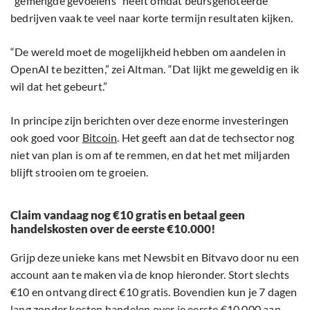
“gemengde gevoelens” heeft omdat beursgenoteerde
bedrijven vaak te veel naar korte termijn resultaten kijken.
“De wereld moet de mogelijkheid hebben om aandelen in
OpenAI te bezitten,” zei Altman. “Dat lijkt me geweldig en ik
wil dat het gebeurt.”
In principe zijn berichten over deze enorme investeringen
ook goed voor
Bitcoin
. Het geeft aan dat de techsector nog
niet van plan is om af te remmen, en dat het met miljarden
blijft strooien om te groeien.
Claim vandaag nog €10 gratis en betaal geen
handelskosten over de eerste €10.000!
Grijp deze unieke kans met Newsbit en Bitvavo door nu een
account aan te maken via de knop hieronder. Stort slechts
€10 en ontvang direct €10 gratis. Bovendien kun je 7 dagen
lang zonder kosten handelen over je eerste €10.000 aan