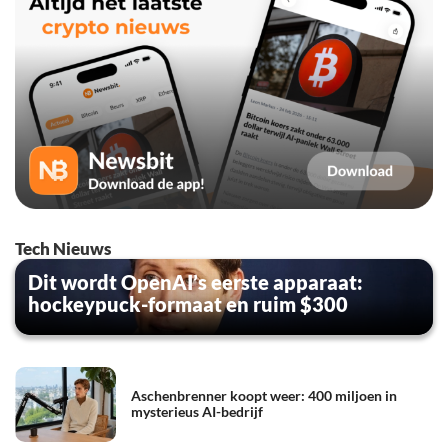
Tech Nieuws
Dit wordt OpenAI’s eerste apparaat:
hockeypuck-formaat en ruim $300
Aschenbrenner koopt weer: 400 miljoen in
mysterieus AI-bedrijf